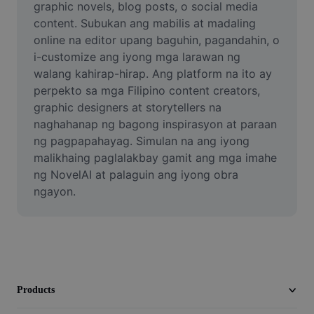
graphic novels, blog posts, o social media 
Video
content. Subukan ang mabilis at madaling 
Remove video BG
online na editor upang baguhin, pagandahin, o 
i-customize ang iyong mga larawan ng 
Enhance quality
walang kahirap-hirap. Ang platform na ito ay 
perpekto sa mga Filipino content creators, 
Video Editor
graphic designers at storytellers na 
naghahanap ng bagong inspirasyon at paraan 
Trim Video
ng pagpapahayag. Simulan na ang iyong 
Add Subtitles To Video
malikhaing paglalakbay gamit ang mga imahe 
ng NovelAI at palaguin ang iyong obra 
Video Converter
ngayon.
Products