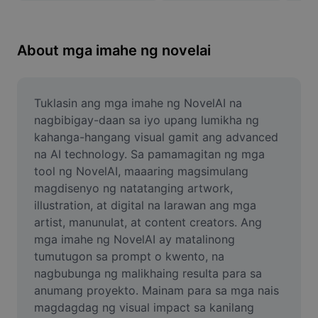
Remove image BG
Image merge
About mga imahe ng novelai
Image Enhancer
Resize Image
Tuklasin ang mga imahe ng NovelAI na 
nagbibigay-daan sa iyo upang lumikha ng 
Online Photo Editor
kahanga-hangang visual gamit ang advanced 
na AI technology. Sa pamamagitan ng mga 
Meme Generator
tool ng NovelAI, maaaring magsimulang 
magdisenyo ng natatanging artwork, 
AI Text Remover
illustration, at digital na larawan ang mga 
AI People Remover
artist, manunulat, at content creators. Ang 
mga imahe ng NovelAI ay matalinong 
AI Inpainting
tumutugon sa prompt o kwento, na 
nagbubunga ng malikhaing resulta para sa 
Face Cutout
anumang proyekto. Mainam para sa mga nais 
magdagdag ng visual impact sa kanilang 