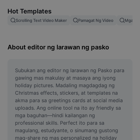
Remove image BG
Hot Templates
Image merge
Scrolling Text Video Maker
Pamagat Ng Video
Mga Epe
Image Enhancer
Resize Image
About editor ng larawan ng pasko
Online Photo Editor
Meme Generator
Subukan ang editor ng larawan ng Pasko para 
gawing mas makulay at masaya ang iyong 
AI Text Remover
holiday pictures. Madaling magdagdag ng 
Christmas effects, stickers, at templates na 
AI People Remover
akma para sa greetings cards at social media 
uploads. Ang online tool na ito ay friendly sa 
AI Inpainting
mga baguhan—hindi kailangan ng 
Face Cutout
professional skills. Perfect ito para sa 
magulang, estudyante, o sinumang gustong 
mag-share ng mas personalized na holiday 