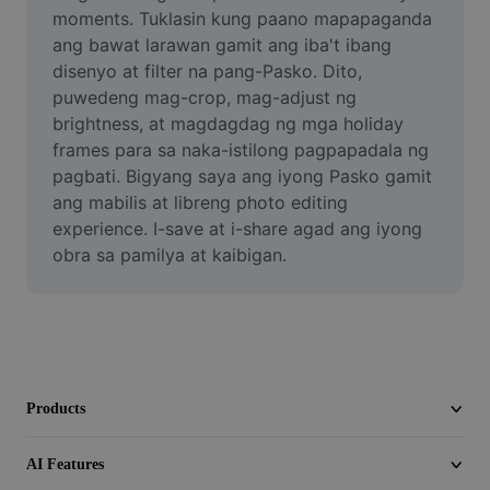
Video
moments. Tuklasin kung paano mapapaganda 
ang bawat larawan gamit ang iba't ibang 
Remove video BG
disenyo at filter na pang-Pasko. Dito, 
puwedeng mag-crop, mag-adjust ng 
Enhance quality
brightness, at magdagdag ng mga holiday 
frames para sa naka-istilong pagpapadala ng 
Video Editor
pagbati. Bigyang saya ang iyong Pasko gamit 
Trim Video
ang mabilis at libreng photo editing 
experience. I-save at i-share agad ang iyong 
Add Subtitles To Video
obra sa pamilya at kaibigan.
Video Converter
Products
AI Features