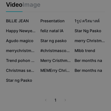
Business templates
istilong pagpapadala ng pagbati. Bigyang saya ang iyong
Video
Image
Marketing
Pasko gamit ang mabilis at libreng photo editing
Trust Center
experience. I-save at i-share agad ang iyong obra sa
Text & Audio
Lifestyle & Vlogs
pamilya at kaibigan.
516.8K
351.4K
117.2K
Industry templates
BILLIE JEAN
Help Center
Presentation
1รูป​ คริสมาสต์​
Auto captions
Custom design
104K
28.3K
27.1K
Happy Newyear2022✨👋🏻
feliz natal IA
Star Ng Pasko
Recap templates
Caption templates
More
Newsroom
20.2K
15.7K
11.6K
Agudo magico
Star ng pasko
merry Christmas
Speech recognition
About CapCut's Terms of Service
11.5K
9.7K
2K
merrychristmasevery
#christmascountdown
Mlbb trend
Text to speech
Resources
Dreamina Seedance 2.0 Launch
1.1K
973
880
Trend pohon natal
Merry Cristhmas
Ber months na
How-to guides
Custom voices
746
628
54
Christmas season🎉
MEMErry Christmas
Ber months na
Market Trends
Enhance voice
35
Star ng Pasko
Top Picks
Reduce noise
Template trends & tips
1
Image
More