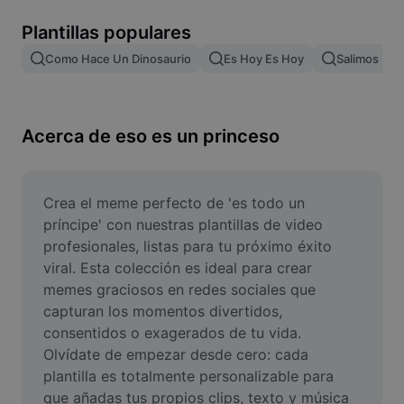
Remove image BG
Plantillas populares
Image merge
Como Hace Un Dinosaurio
Es Hoy Es Hoy
Salimos De L
Image Enhancer
Resize Image
Acerca de eso es un princeso
Online Photo Editor
Meme Generator
Crea el meme perfecto de 'es todo un 
príncipe' con nuestras plantillas de video 
AI Text Remover
profesionales, listas para tu próximo éxito 
viral. Esta colección es ideal para crear 
AI People Remover
memes graciosos en redes sociales que 
capturan los momentos divertidos, 
AI Inpainting
consentidos o exagerados de tu vida. 
Face Cutout
Olvídate de empezar desde cero: cada 
plantilla es totalmente personalizable para 
que añadas tus propios clips, texto y música 