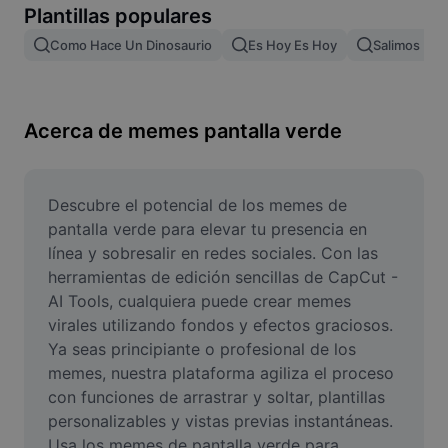
Plantillas populares
Remove image BG
Como Hace Un Dinosaurio
Es Hoy Es Hoy
Salimos De L
Image merge
Image Enhancer
Acerca de memes pantalla verde
Resize Image
Online Photo Editor
Descubre el potencial de los memes de 
Meme Generator
pantalla verde para elevar tu presencia en 
línea y sobresalir en redes sociales. Con las 
AI Text Remover
herramientas de edición sencillas de CapCut - 
AI Tools, cualquiera puede crear memes 
AI People Remover
virales utilizando fondos y efectos graciosos. 
Ya seas principiante o profesional de los 
AI Inpainting
memes, nuestra plataforma agiliza el proceso 
Face Cutout
con funciones de arrastrar y soltar, plantillas 
personalizables y vistas previas instantáneas. 
Usa los memes de pantalla verde para 