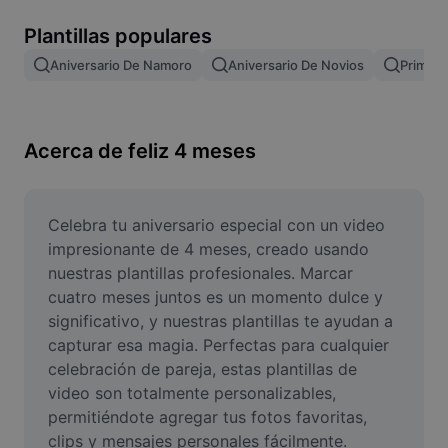
Remove image BG
Plantillas populares
Image merge
Aniversario De Namoro
Aniversario De Novios
Primer 
Image Enhancer
Resize Image
Acerca de feliz 4 meses
Online Photo Editor
Meme Generator
Celebra tu aniversario especial con un video 
impresionante de 4 meses, creado usando 
AI Text Remover
nuestras plantillas profesionales. Marcar 
cuatro meses juntos es un momento dulce y 
AI People Remover
significativo, y nuestras plantillas te ayudan a 
capturar esa magia. Perfectas para cualquier 
AI Inpainting
celebración de pareja, estas plantillas de 
Face Cutout
video son totalmente personalizables, 
permitiéndote agregar tus fotos favoritas, 
clips y mensajes personales fácilmente. 