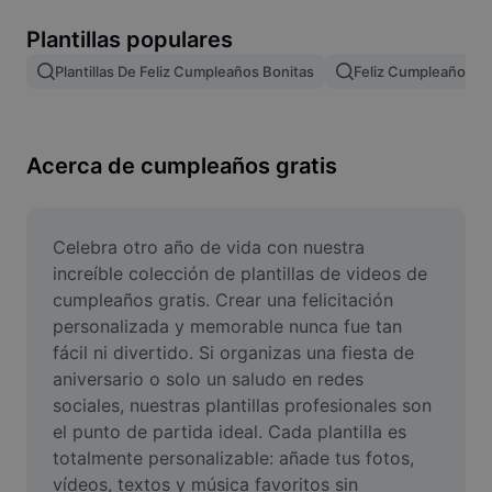
Remove image BG
Plantillas populares
Image merge
Plantillas De Feliz Cumpleaños Bonitas
Feliz Cumpleaños Pla
Image Enhancer
Resize Image
Acerca de cumpleaños gratis
Online Photo Editor
Meme Generator
Celebra otro año de vida con nuestra 
increíble colección de plantillas de videos de 
AI Text Remover
cumpleaños gratis. Crear una felicitación 
personalizada y memorable nunca fue tan 
AI People Remover
fácil ni divertido. Si organizas una fiesta de 
aniversario o solo un saludo en redes 
AI Inpainting
sociales, nuestras plantillas profesionales son 
Face Cutout
el punto de partida ideal. Cada plantilla es 
totalmente personalizable: añade tus fotos, 
vídeos, textos y música favoritos sin 