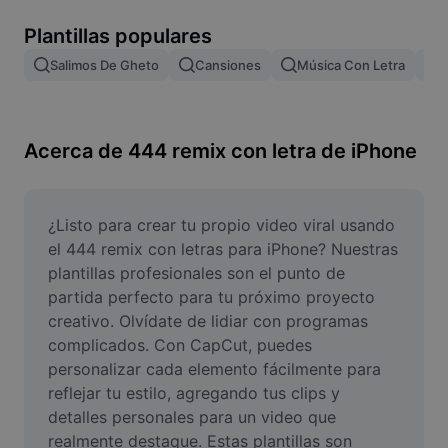
Remove image BG
Plantillas populares
Image merge
Salimos De Gheto
Cansiones
Música Con Letra
F
Image Enhancer
Resize Image
Acerca de 444 remix con letra de iPhone
Online Photo Editor
Meme Generator
¿Listo para crear tu propio video viral usando 
el 444 remix con letras para iPhone? Nuestras 
AI Text Remover
plantillas profesionales son el punto de 
partida perfecto para tu próximo proyecto 
AI People Remover
creativo. Olvídate de lidiar con programas 
complicados. Con CapCut, puedes 
AI Inpainting
personalizar cada elemento fácilmente para 
Face Cutout
reflejar tu estilo, agregando tus clips y 
detalles personales para un video que 
realmente destaque. Estas plantillas son 