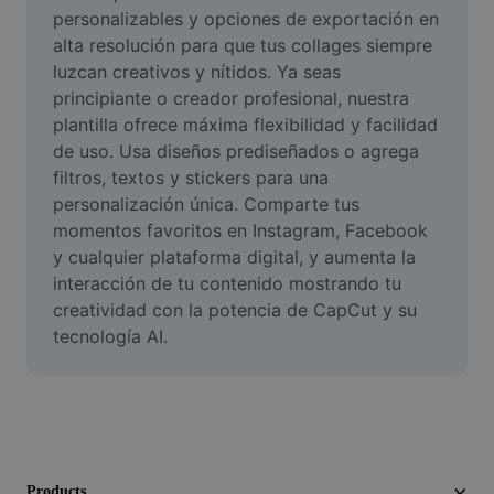
Video
personalizables y opciones de exportación en 
alta resolución para que tus collages siempre 
Remove video BG
luzcan creativos y nítidos. Ya seas 
principiante o creador profesional, nuestra 
Enhance quality
plantilla ofrece máxima flexibilidad y facilidad 
de uso. Usa diseños prediseñados o agrega 
Video Editor
filtros, textos y stickers para una 
Trim Video
personalización única. Comparte tus 
momentos favoritos en Instagram, Facebook 
Add Subtitles To Video
y cualquier plataforma digital, y aumenta la 
interacción de tu contenido mostrando tu 
Video Converter
creatividad con la potencia de CapCut y su 
tecnología AI.
Products