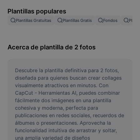
Remove image BG
Plantillas populares
Image merge
Plantillas Gratuitas
Plantillas Gratis
Fondos
Planti
Image Enhancer
Resize Image
Acerca de plantilla de 2 fotos
Online Photo Editor
Meme Generator
Descubre la plantilla definitiva para 2 fotos, 
diseñada para quienes buscan crear collages 
AI Text Remover
visualmente atractivos en minutos. Con 
CapCut - Herramientas AI, puedes combinar 
AI People Remover
fácilmente dos imágenes en una plantilla 
cohesiva y moderna, perfecta para 
AI Inpainting
publicaciones en redes sociales, recuerdos de 
Face Cutout
álbumes o presentaciones. Aprovecha la 
funcionalidad intuitiva de arrastrar y soltar, 
una amplia variedad de diseños 