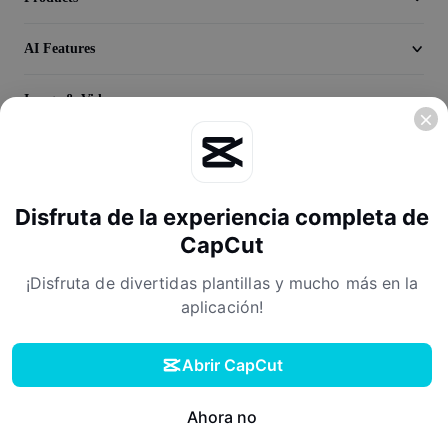
Seedream 5.0
AI Features
Image & Video
Discover
Company
Disfruta de la experiencia completa de
CapCut
¡Disfruta de divertidas plantillas y mucho más en la
aplicación!
Abrir CapCut
Terms of Service
Privacy Policy
Cookies Policy
License Agreement
Descargar
Creator Terms of Service
Digital Services Act
Community Guidelines
Your Privacy Choices
Ahora no
Explorar más plantillas
Link Products:
Lark