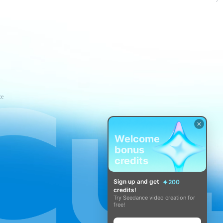
ce
Welcome
bonus
credits
Sign up and get
200
credits!
Try Seedance video creation for
free!