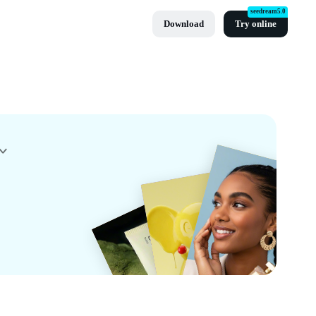
seedream5.0
Download
Try online