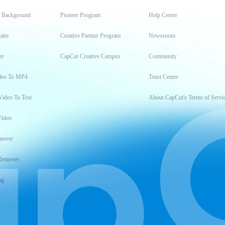
t Background
Pioneer Program
Help Center
aler
Creative Partner Program
Newsroom
er
CapCut Creative Campus
Community
deo To MP4
Trust Center
Video To Text
About CapCut's Terms of Servi
Video
mover
Remover
ng
t