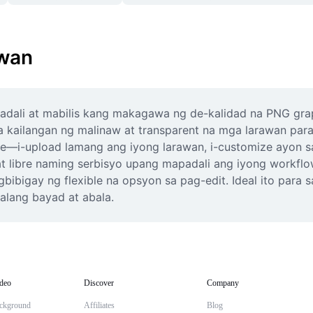
awan
ali at mabilis kang makagawa ng de-kalidad na PNG graphi
a kailangan ng malinaw at transparent na mga larawan para 
e—i-upload lamang ang iyong larawan, i-customize ayon sa
, at libre naming serbisyo upang mapadali ang iyong workf
bibigay ng flexible na opsyon sa pag-edit. Ideal ito para 
lang bayad at abala.
deo
Discover
Company
ckground
Affiliates
Blog