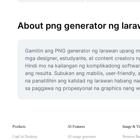
About png generator ng lar
Gamitin ang PNG generator ng larawan upang mad
mga designer, estudyante, at content creators n
Hindi mo na kailangan ng komplikadong softwar
ang resulta. Subukan ang mabilis, user-friendly
na panatilihin ang kalidad ng larawan habang nag
sa paggawa ng propesyonal na graphics nang wa
Products
AI Features
Image & Vi
CapCut Desktop
AI image generator
Remove Ba