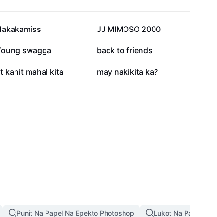
83.5K
49.6K
Nakakamiss
JJ MIMOSO 2000
6.7K
4.9K
Young swagga
back to friends
781
542
t kahit mahal kita
may nakikita ka?
Punit Na Papel Na Epekto Photoshop
Lukot Na Papel Na 