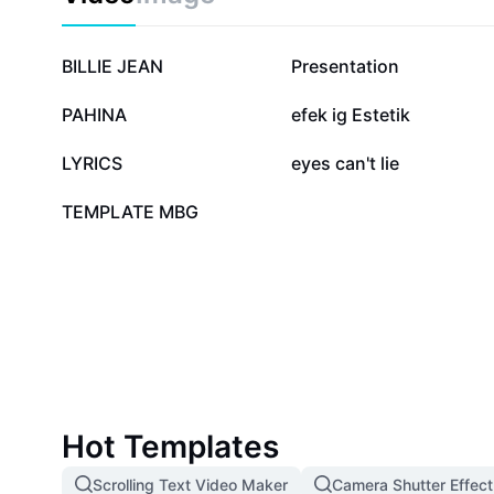
larawan habang nagbibigay ng flexible na opsyon sa pa
sa mga Filipino users na naghahanap ng solusyon s
propesyonal na graphics nang walang bayad at abala
516.8K
351.1K
BILLIE JEAN
Presentation
43.4K
38.4K
PAHINA
efek ig Estetik
3.4K
2.6K
LYRICS
eyes can't lie
4
TEMPLATE MBG
Hot Templates
Scrolling Text Video Maker
Camera Shutter Effect