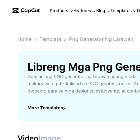
Products
Features
Blog
Templates
D
Home
Template
Png Generator Ng Larawan
>
>
Gamitin ang PNG generator ng larawan upang madali 
makagawa ng de-kalidad na PNG graphics online. Ang 
perpekto para sa mga designer, estudyante, at conten
ng malinaw at transparent na mga larawan para sa pr
social media posts. Hindi mo na kailangan ng kompl
More Templates
›
upload lamang ang iyong larawan, i-customize ayon 
pangangailangan, at i-download agad ang resulta. Su
user-friendly, at libre naming serbisyo upang mapada
Ang PNG generator ng larawan ay tumutulong na panat
Video
Image