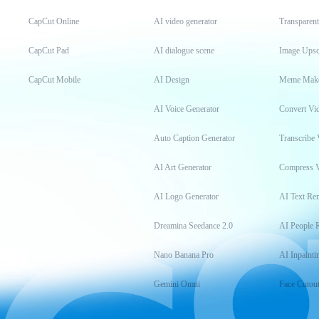
CapCut Online
AI video generator
Transparen
CapCut Pad
AI dialogue scene
Image Upsc
CapCut Mobile
AI Design
Meme Mak
AI Voice Generator
Convert Vi
Auto Caption Generator
Transcribe 
AI Art Generator
Compress 
AI Logo Generator
AI Text Re
Dreamina Seedance 2.0
AI People 
Nano Banana Pro
AI Inpainti
Gemini Omni
Face Cutou