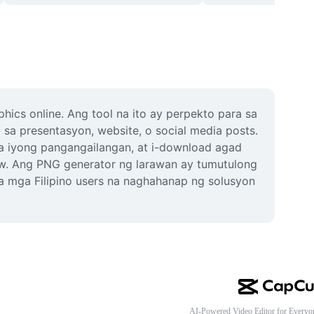
cs online. Ang tool na ito ay perpekto para sa 
sa presentasyon, website, o social media posts. 
 iyong pangangailangan, at i-download agad 
low. Ang PNG generator ng larawan ay tumutulong 
sa mga Filipino users na naghahanap ng solusyon 
AI-Powered Video Editor for Everyo