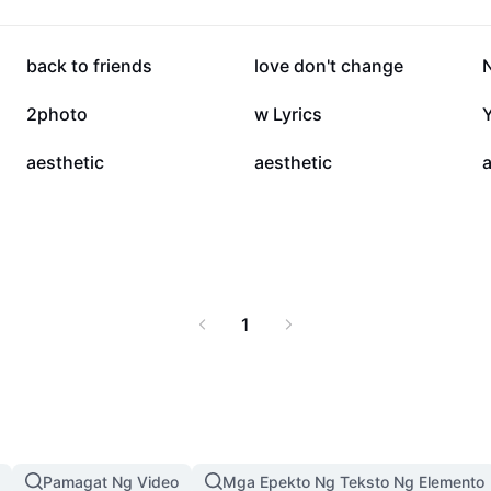
g-edit. Ideal ito para
a paggawa ng
.
154.6K
115.9K
back to friends
love don't change
11.4K
9.4K
2photo
w Lyrics
978
925
aesthetic
aesthetic
a
1
Pamagat Ng Video
Mga Epekto Ng Teksto Ng Elemento