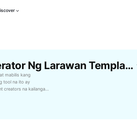
iscover
Libreng Mga Png Generator Ng Larawan Template Mula Sa CapCut
at mabilis kang
tool na ito ay
t creators na kailangan
esentasyon, website, o
ikadong software—i-
sa iyong
bukan ang mabilis,
li ang iyong workflow.
ilihin ang kalidad ng