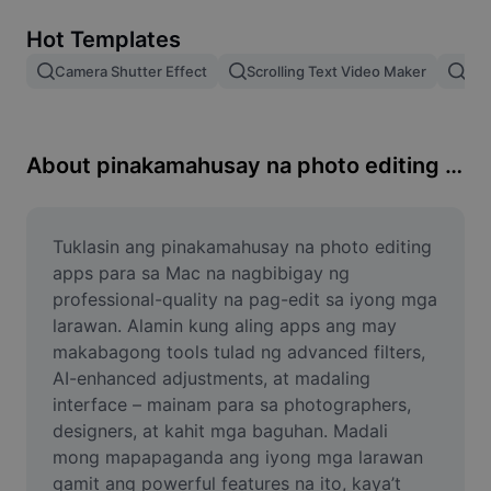
Remove image BG
Hot Templates
Image merge
Camera Shutter Effect
Scrolling Text Video Maker
Pam
Image Enhancer
Resize Image
About pinakamahusay na photo editing apps para sa Mac
Online Photo Editor
Meme Generator
Tuklasin ang pinakamahusay na photo editing 
apps para sa Mac na nagbibigay ng 
AI Text Remover
professional-quality na pag-edit sa iyong mga 
larawan. Alamin kung aling apps ang may 
AI People Remover
makabagong tools tulad ng advanced filters, 
AI-enhanced adjustments, at madaling 
AI Inpainting
interface – mainam para sa photographers, 
Face Cutout
designers, at kahit mga baguhan. Madali 
mong mapapaganda ang iyong mga larawan 
gamit ang powerful features na ito, kaya’t 