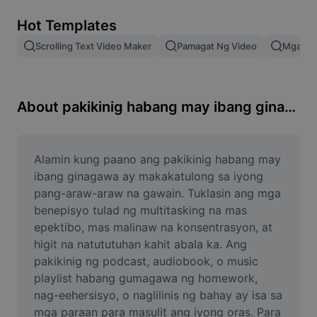
Remove image BG
Hot Templates
Image merge
Scrolling Text Video Maker
Pamagat Ng Video
Mga Epe
Image Enhancer
Resize Image
About pakikinig habang may ibang ginagawa
Online Photo Editor
Meme Generator
Alamin kung paano ang pakikinig habang may 
ibang ginagawa ay makakatulong sa iyong 
AI Text Remover
pang-araw-araw na gawain. Tuklasin ang mga 
benepisyo tulad ng multitasking na mas 
AI People Remover
epektibo, mas malinaw na konsentrasyon, at 
higit na natututuhan kahit abala ka. Ang 
AI Inpainting
pakikinig ng podcast, audiobook, o music 
Face Cutout
playlist habang gumagawa ng homework, 
nag-eehersisyo, o naglilinis ng bahay ay isa sa 
mga paraan para masulit ang iyong oras. Para 