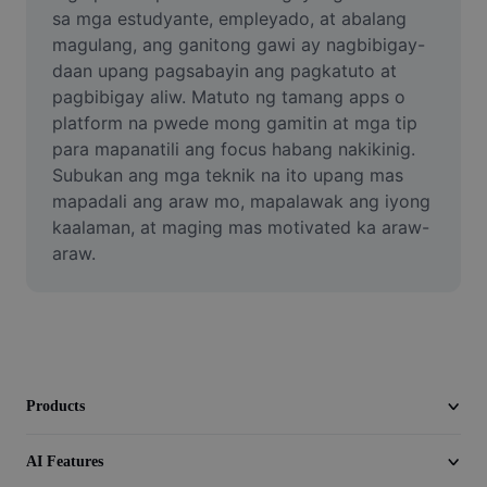
Video
sa mga estudyante, empleyado, at abalang 
magulang, ang ganitong gawi ay nagbibigay-
Remove video BG
daan upang pagsabayin ang pagkatuto at 
pagbibigay aliw. Matuto ng tamang apps o 
Enhance quality
platform na pwede mong gamitin at mga tip 
para mapanatili ang focus habang nakikinig. 
Video Editor
Subukan ang mga teknik na ito upang mas 
Trim Video
mapadali ang araw mo, mapalawak ang iyong 
kaalaman, at maging mas motivated ka araw-
Add Subtitles To Video
araw.
Video Converter
Products
AI Features