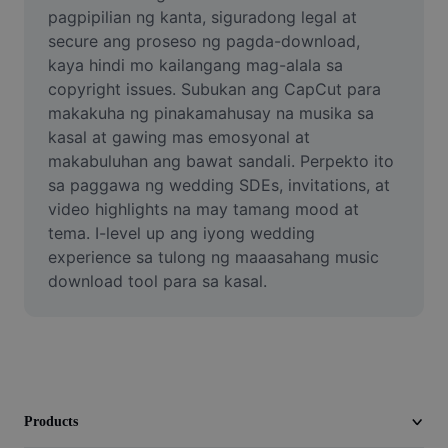
Video
pagpipilian ng kanta, siguradong legal at 
secure ang proseso ng pagda-download, 
Remove video BG
kaya hindi mo kailangang mag-alala sa 
copyright issues. Subukan ang CapCut para 
Enhance quality
makakuha ng pinakamahusay na musika sa 
kasal at gawing mas emosyonal at 
Video Editor
makabuluhan ang bawat sandali. Perpekto ito 
Trim Video
sa paggawa ng wedding SDEs, invitations, at 
video highlights na may tamang mood at 
Add Subtitles To Video
tema. I-level up ang iyong wedding 
experience sa tulong ng maaasahang music 
Video Converter
download tool para sa kasal.
Products