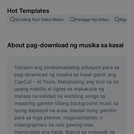
Remove image BG
Hot Templates
Image merge
Scrolling Text Video Maker
Pamagat Ng Video
Mga Epe
Image Enhancer
Resize Image
About pag-download ng musika sa kasal
Online Photo Editor
Meme Generator
Tuklasin ang pinakamadaling solusyon para sa 
pag-download ng musika sa kasal gamit ang 
AI Text Remover
CapCut - AI Tools. Makatulong ang tool na ito 
upang mabilis at ligtas na makakuha ng 
AI People Remover
mataas na kalidad na wedding songs na 
maaaring gamitin bilang background music sa 
AI Inpainting
iyong espesyal na araw. Madali itong gamitin 
Face Cutout
para sa mga planner, magkasintahan, o 
videographers na nais gawing mas 
memorable ang kasal. Bukod sa malawak na 