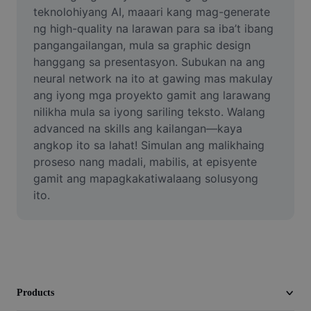
Video
teknolohiyang AI, maaari kang mag-generate 
ng high-quality na larawan para sa iba’t ibang 
Remove video BG
pangangailangan, mula sa graphic design 
hanggang sa presentasyon. Subukan na ang 
Enhance quality
neural network na ito at gawing mas makulay 
ang iyong mga proyekto gamit ang larawang 
Video Editor
nilikha mula sa iyong sariling teksto. Walang 
Trim Video
advanced na skills ang kailangan—kaya 
angkop ito sa lahat! Simulan ang malikhaing 
Add Subtitles To Video
proseso nang madali, mabilis, at episyente 
gamit ang mapagkakatiwalaang solusyong 
Video Converter
ito.
Products