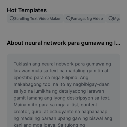
Remove image BG
Hot Templates
Image merge
Scrolling Text Video Maker
Pamagat Ng Video
Mga Epe
Image Enhancer
Resize Image
About neural network para gumawa ng larawan mula sa text
Online Photo Editor
Meme Generator
Tuklasin ang neural network para gumawa ng 
larawan mula sa text na madaling gamitin at 
AI Text Remover
epektibo para sa mga Filipino! Ang 
makabagong tool na ito ay nagbibigay-daan 
AI People Remover
sa iyo na lumikha ng detalyadong larawan 
gamit lamang ang iyong deskripsyon sa text. 
AI Inpainting
Mainam ito para sa mga artist, content 
Face Cutout
creator, guro, at estudyante na naghahanap 
ng madaling paraan upang gawing biswal ang 
kanilang mga ideya. Sa tulong ng 