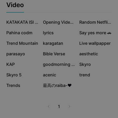
Business templates
mga proyekto gamit ang larawang nilikha mula sa iyong
Video
Marketing
sariling teksto. Walang advanced na skills ang kailangan
Trust Center
—kaya angkop ito sa lahat! Simulan ang malikhaing
Text & Audio
Lifestyle & Vlogs
proseso nang madali, mabilis, at episyente gamit ang
463.3K
123.5K
84.5K
Industry templates
Help Center
KATAKATA ISI SENDIRI
Opening Video #8
Random Netflix Cover
mapagkakatiwalaang solusyong ito.
Auto captions
Custom design
54.6K
17.8K
5.9K
Pahina codm
lyrics
Say yes more 🚗
Recap templates
Caption templates
More
Newsroom
3.7K
2.3K
2.2K
Trend Mountain
karagatan
Live wallpapper
Speech recognition
About CapCut's Terms of Service
1.1K
1K
924
parasayo
Bible Verse
aesthetic
Text to speech
Resources
Dreamina Seedance 2.0 Launch
867
758
508
KAP
goodmorning clasmate
Skyro
How-to guides
Custom voices
495
334
119
Skyro 5
acenic
trend
Market Trends
Enhance voice
118
0
Trends
最高のraiba-❤︎
Top Picks
Reduce noise
Template trends & tips
1
Image
More