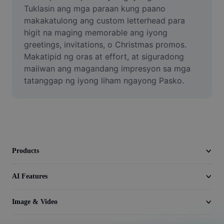
Video
Tuklasin ang mga paraan kung paano 
makakatulong ang custom letterhead para 
Remove video BG
higit na maging memorable ang iyong 
greetings, invitations, o Christmas promos. 
Enhance quality
Makatipid ng oras at effort, at siguradong 
maiiwan ang magandang impresyon sa mga 
Video Editor
tatanggap ng iyong liham ngayong Pasko.
Trim Video
Add Subtitles To Video
Video Converter
Products
AI Features
Image & Video