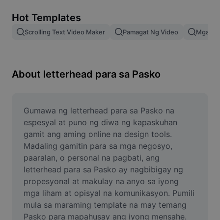
Remove image BG
Hot Templates
Image merge
Scrolling Text Video Maker
Pamagat Ng Video
Mga Epe
Image Enhancer
Resize Image
About letterhead para sa Pasko
Online Photo Editor
Meme Generator
Gumawa ng letterhead para sa Pasko na 
espesyal at puno ng diwa ng kapaskuhan 
AI Text Remover
gamit ang aming online na design tools. 
Madaling gamitin para sa mga negosyo, 
AI People Remover
paaralan, o personal na pagbati, ang 
letterhead para sa Pasko ay nagbibigay ng 
AI Inpainting
propesyonal at makulay na anyo sa iyong 
Face Cutout
mga liham at opisyal na komunikasyon. Pumili 
mula sa maraming template na may temang 
Pasko para mapahusay ang iyong mensahe. 