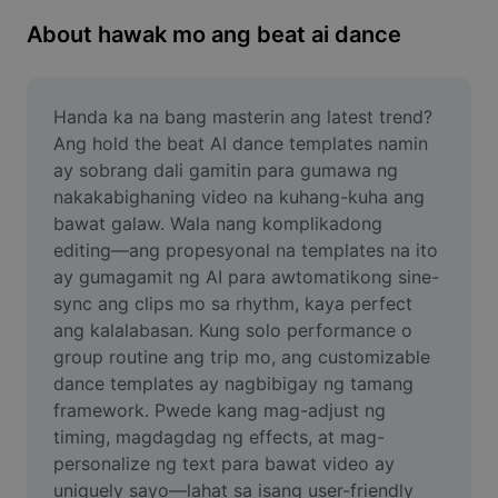
Remove image BG
About hawak mo ang beat ai dance
Image merge
Image Enhancer
Handa ka na bang masterin ang latest trend? 
Ang hold the beat AI dance templates namin 
Resize Image
ay sobrang dali gamitin para gumawa ng 
nakakabighaning video na kuhang-kuha ang 
Online Photo Editor
bawat galaw. Wala nang komplikadong 
Meme Generator
editing—ang propesyonal na templates na ito 
ay gumagamit ng AI para awtomatikong sine-
AI Text Remover
sync ang clips mo sa rhythm, kaya perfect 
ang kalalabasan. Kung solo performance o 
AI People Remover
group routine ang trip mo, ang customizable 
dance templates ay nagbibigay ng tamang 
AI Inpainting
framework. Pwede kang mag-adjust ng 
Face Cutout
timing, magdagdag ng effects, at mag-
personalize ng text para bawat video ay 
uniquely sayo—lahat sa isang user-friendly 