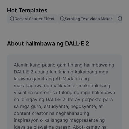
Remove image BG
Hot Templates
Image merge
Camera Shutter Effect
Scrolling Text Video Maker
Pam
Image Enhancer
Resize Image
About halimbawa ng DALL·E 2
Online Photo Editor
Meme Generator
Alamin kung paano gamitin ang halimbawa ng 
DALL·E 2 upang lumikha ng kakaibang mga 
AI Text Remover
larawan gamit ang AI. Madali kang 
makakagawa ng malikhain at makabuluhang 
AI People Remover
visual na content sa tulong ng mga halimbawa 
na ibinigay ng DALL·E 2. Ito ay perpekto para 
AI Inpainting
sa mga guro, estudyante, negosyante, at 
Face Cutout
content creator na naghahanap ng 
inspirasyon o kailangang magpresenta ng 
ideya sa biswal na paraan. Abot-kamay na 