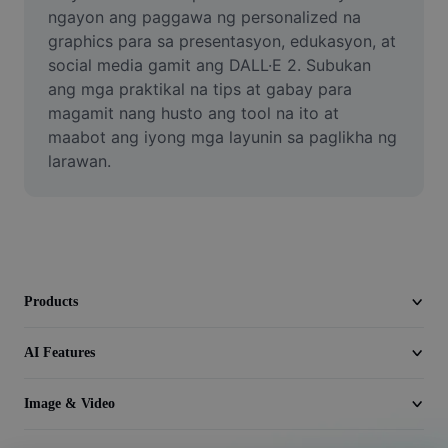
Video
ngayon ang paggawa ng personalized na 
graphics para sa presentasyon, edukasyon, at 
Remove video BG
social media gamit ang DALL·E 2. Subukan 
ang mga praktikal na tips at gabay para 
Enhance quality
magamit nang husto ang tool na ito at 
maabot ang iyong mga layunin sa paglikha ng 
Video Editor
larawan.
Trim Video
Add Subtitles To Video
Video Converter
Products
AI Features
Image & Video