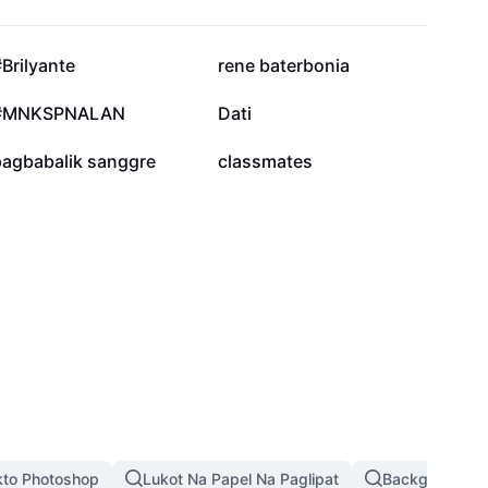
44.6K
33.5K
Brilyante
rene baterbonia
14.3K
13.4K
#MNKSPNALAN
Dati
2.7K
2.1K
pagbabalik sanggre
classmates
kto Photoshop
Lukot Na Papel Na Paglipat
Background Pi