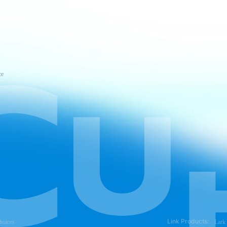
ce
Link Products:
hoices
Lark