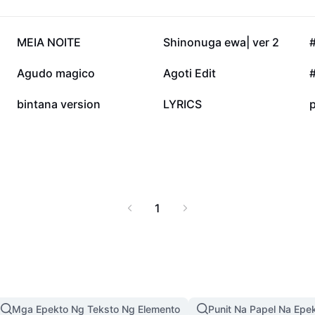
133.1K
49.1K
MEIA NOITE
Shinonuga ewa| ver 2
#
20.2K
19.1K
Agudo magico
Agoti Edit
6.4K
3.4K
bintana version
LYRICS
1
Mga Epekto Ng Teksto Ng Elemento
Punit Na Papel Na Epe