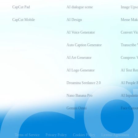
CapCut Pad
AI dialogue scene
Image Upsc
CapCut Mobile
AI Design
Meme Mak
AI Voice Generator
Convert Vi
Auto Caption Generator
Transcribe 
AI Art Generator
Compress 
AI Logo Generator
AI Text Re
Dreamina Seedance 2.0
AI People 
Nano Banana Pro
AI Inpainti
Gemini Omni
Face Cutou
Terms of Service
Privacy Policy
Cookies Policy
License Agreement
C