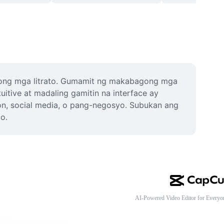
yong mga litrato. Gumamit ng makabagong mga 
itive at madaling gamitin na interface ay 
n, social media, o pang-negosyo. Subukan ang 
o.
AI-Powered Video Editor for Everyo