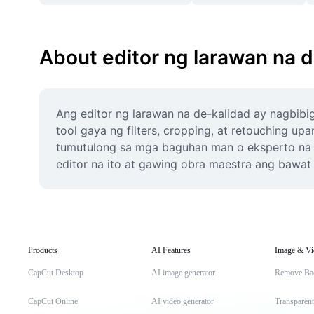
About editor ng larawan na 
Ang editor ng larawan na de-kalidad ay nagbi
tool gaya ng filters, cropping, at retouching up
tumutulong sa mga baguhan man o eksperto na m
editor na ito at gawing obra maestra ang bawat
Products
AI Features
Image & Vi
CapCut Desktop
AI image generator
Remove Ba
CapCut Online
AI video generator
Transparen