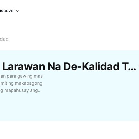
iscover
idad
Libreng Mga Editor Ng Larawan Na De-Kalidad Template Mula Sa CapCut
daan para gawing mas
mamit ng makabagong
pang mapahusay ang
ing gamitin na interface
akamit ang nais na
a, o pang-negosyo.
g bawat kuha, tiyak na