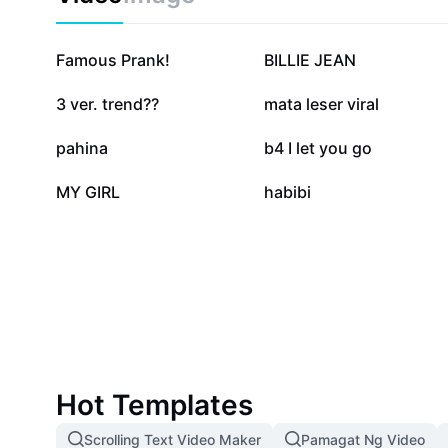
649.1K
516.8K
Famous Prank!
BILLIE JEAN
32.4K
28.2K
3 ver. trend??
mata leser viral
12.2K
9.6K
pahina
b4 I let you go
1.3K
707
MY GIRL
habibi
Hot Templates
Scrolling Text Video Maker
Pamagat Ng Video