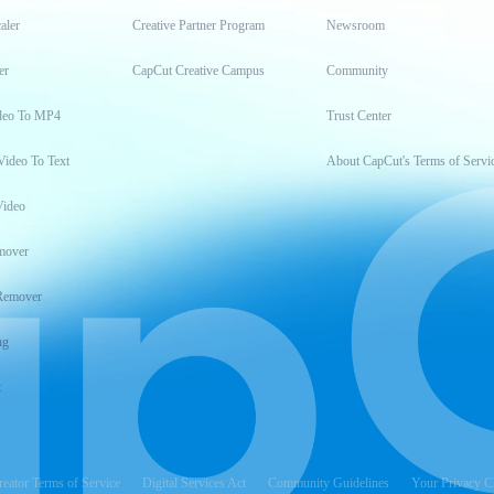
aler
Creative Partner Program
Newsroom
er
CapCut Creative Campus
Community
deo To MP4
Trust Center
Video To Text
About CapCut's Terms of Servi
Video
mover
Remover
ng
t
reator Terms of Service
Digital Services Act
Community Guidelines
Your Privacy C