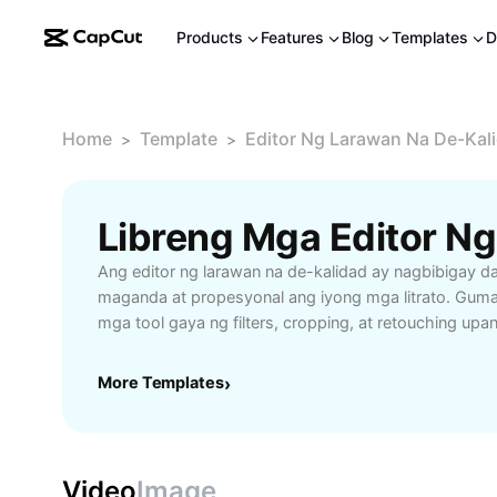
Products
Features
Blog
Templates
D
Home
Template
Editor Ng Larawan Na De-Kal
>
>
Ang editor ng larawan na de-kalidad ay nagbibigay 
maganda at propesyonal ang iyong mga litrato. Gu
mga tool gaya ng filters, cropping, at retouching u
bawat detalye ng iyong larawan. Ang intuitive at madal
ay tumutulong sa mga baguhan man o eksperto na m
More Templates
›
resulta—para sa personal na koleksyon, social medi
Subukan ang editor na ito at gawing obra maestra an
mapapansin sa online man o offline na mundo.
Video
Image