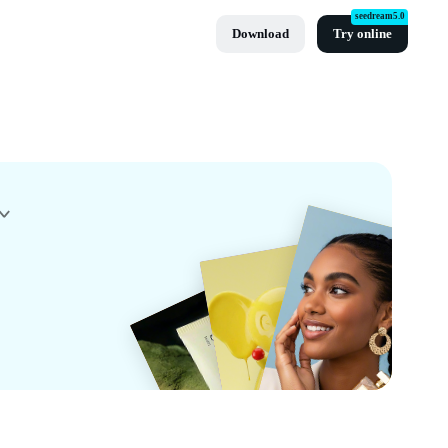
seedream5.0
Download
Try online