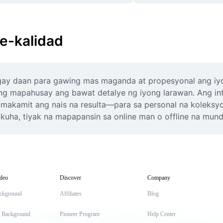
de-kalidad
bigay daan para gawing mas maganda at propesyonal ang i
ang mapahusay ang bawat detalye ng iyong larawan. Ang intu
akamit ang nais na resulta—para sa personal na koleksyo
 kuha, tiyak na mapapansin sa online man o offline na mund
deo
Discover
Company
ckground
Affiliates
Blog
t Background
Pioneer Program
Help Center