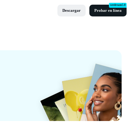
seedream5.0
Descargar
Probar en línea