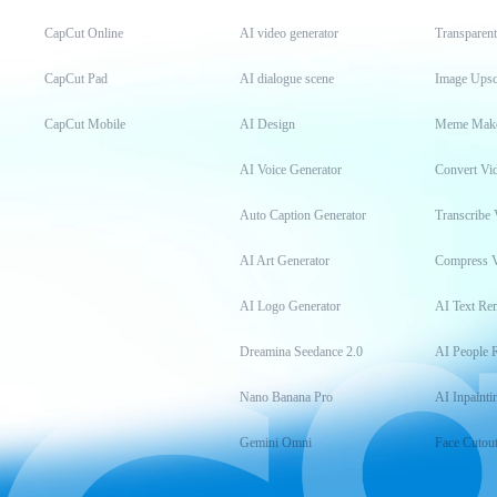
CapCut Online
AI video generator
Transparen
CapCut Pad
AI dialogue scene
Image Upsc
CapCut Mobile
AI Design
Meme Mak
AI Voice Generator
Convert Vi
Auto Caption Generator
Transcribe 
AI Art Generator
Compress 
AI Logo Generator
AI Text Re
Dreamina Seedance 2.0
AI People 
Nano Banana Pro
AI Inpainti
Gemini Omni
Face Cutou