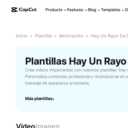
Products
Features
Blog
Templates
D
Inicio
Plantilla
Motivación
Hay Un Rayo De 
>
>
>
Plantillas Hay Un Ray
Crea videos impactantes con nuestras plantillas 'hay u
Personaliza contenido profesional y motivacional en
mensaje de esperanza al instante.
Más plantillas
›
Vídeo
Imagen