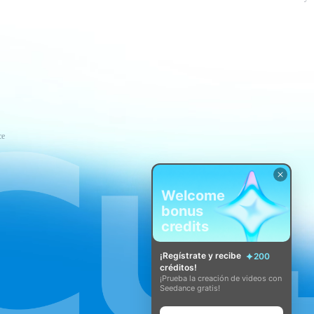
ce
Welcome
bonus
credits
¡Regístrate y recibe
200
créditos!
¡Prueba la creación de videos con
Seedance gratis!