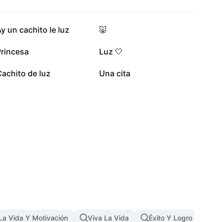
19,8 mil
18,1 mil
y un cachito le luz
🐷
7 mil
6,1 mil
Princesa
Luz 🤍
1,9 mil
691
achito de luz
Una cita
 La Vida Y Motivación
Viva La Vida
Éxito Y Logro
El