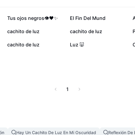
38,4 mil
23,1 mil
Tus ojos negros👁️🖤✨
El Fin Del Mund
A
13 mil
11 mil
cachito de luz
cachito de luz
3,1 mil
2,4 mil
cachito de luz
Luz 🐷
C
1
ón
Hay Un Cachito De Luz En Mi Oscuridad
Reflexión De