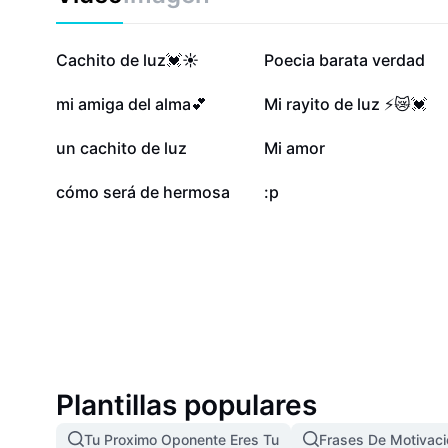
971,5 mil
307,1 mil
Cachito de luz💓☀️
Poecia barata verdad
17 mil
13,5 mil
mi amiga del alma💕
Mi rayito de luz ⚡️😿💓
5,3 mil
3,2 mil
un cachito de luz
Mi amor
43
3
cómo será de hermosa
:p
Plantillas populares
Tu Proximo Oponente Eres Tu
Frases De Motivaci