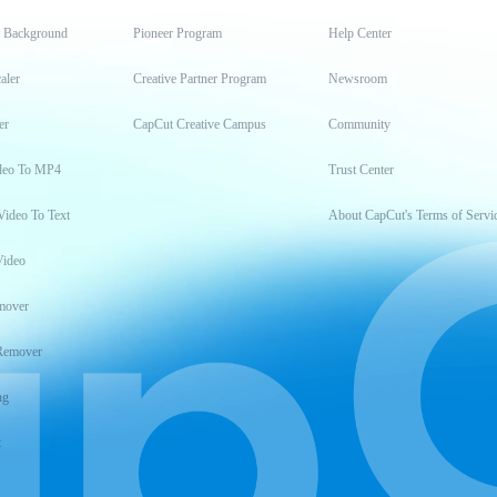
t Background
Pioneer Program
Help Center
aler
Creative Partner Program
Newsroom
er
CapCut Creative Campus
Community
deo To MP4
Trust Center
Video To Text
About CapCut's Terms of Servi
Video
mover
Remover
ng
t