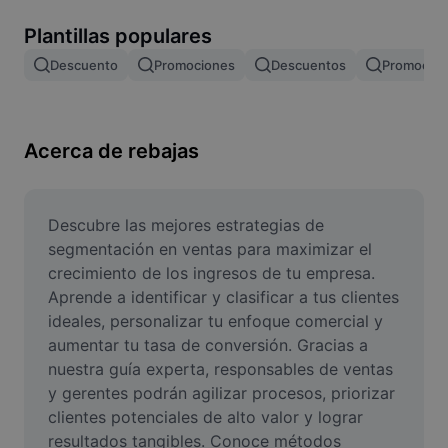
Remove image BG
Plantillas populares
Image merge
Descuento
Promociones
Descuentos
Promocion
Image Enhancer
Resize Image
Acerca de rebajas
Online Photo Editor
Meme Generator
Descubre las mejores estrategias de 
segmentación en ventas para maximizar el 
AI Text Remover
crecimiento de los ingresos de tu empresa. 
Aprende a identificar y clasificar a tus clientes 
AI People Remover
ideales, personalizar tu enfoque comercial y 
aumentar tu tasa de conversión. Gracias a 
AI Inpainting
nuestra guía experta, responsables de ventas 
Face Cutout
y gerentes podrán agilizar procesos, priorizar 
clientes potenciales de alto valor y lograr 
resultados tangibles. Conoce métodos 