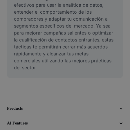
Video
efectivos para usar la analítica de datos, 
entender el comportamiento de los 
Remove video BG
compradores y adaptar tu comunicación a 
segmentos específicos del mercado. Ya sea 
Enhance quality
para mejorar campañas salientes o optimizar 
la cualificación de contactos entrantes, estas 
Video Editor
tácticas te permitirán cerrar más acuerdos 
Trim Video
rápidamente y alcanzar tus metas 
comerciales utilizando las mejores prácticas 
Add Subtitles To Video
del sector.
Video Converter
Products
AI Features