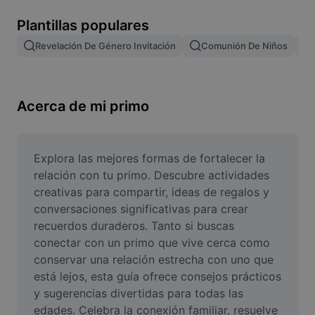
Remove image BG
Plantillas populares
Image merge
Revelación De Género Invitación
Comunión De Niños
Image Enhancer
Resize Image
Acerca de mi primo
Online Photo Editor
Meme Generator
Explora las mejores formas de fortalecer la 
relación con tu primo. Descubre actividades 
AI Text Remover
creativas para compartir, ideas de regalos y 
conversaciones significativas para crear 
AI People Remover
recuerdos duraderos. Tanto si buscas 
conectar con un primo que vive cerca como 
AI Inpainting
conservar una relación estrecha con uno que 
Face Cutout
está lejos, esta guía ofrece consejos prácticos 
y sugerencias divertidas para todas las 
edades. Celebra la conexión familiar, resuelve 