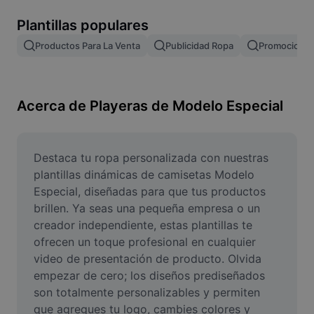
Remove image BG
Plantillas populares
Image merge
Productos Para La Venta
Publicidad Ropa
Promocionar
Image Enhancer
Resize Image
Acerca de Playeras de Modelo Especial
Online Photo Editor
Meme Generator
Destaca tu ropa personalizada con nuestras 
plantillas dinámicas de camisetas Modelo 
AI Text Remover
Especial, diseñadas para que tus productos 
brillen. Ya seas una pequeña empresa o un 
AI People Remover
creador independiente, estas plantillas te 
ofrecen un toque profesional en cualquier 
AI Inpainting
video de presentación de producto. Olvida 
Face Cutout
empezar de cero; los diseños prediseñados 
son totalmente personalizables y permiten 
que agregues tu logo, cambies colores y 