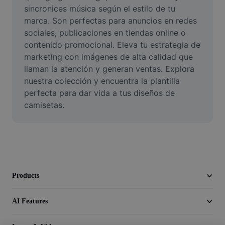
Video
sincronices música según el estilo de tu 
marca. Son perfectas para anuncios en redes 
Remove video BG
sociales, publicaciones en tiendas online o 
contenido promocional. Eleva tu estrategia de 
Enhance quality
marketing con imágenes de alta calidad que 
llaman la atención y generan ventas. Explora 
Video Editor
nuestra colección y encuentra la plantilla 
Trim Video
perfecta para dar vida a tus diseños de 
camisetas.
Add Subtitles To Video
Video Converter
Products
AI Features