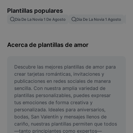
Remove image BG
Plantillas populares
Image merge
Día De La Novia 1 De Agosto
Dia De La Novia 1 Agosto
Image Enhancer
Resize Image
Acerca de plantillas de amor
Online Photo Editor
Meme Generator
Descubre las mejores plantillas de amor para 
crear tarjetas románticas, invitaciones y 
AI Text Remover
publicaciones en redes sociales de manera 
sencilla. Con nuestra amplia variedad de 
AI People Remover
plantillas personalizables, puedes expresar 
tus emociones de forma creativa y 
AI Inpainting
personalizada. Ideales para aniversarios, 
Face Cutout
bodas, San Valentín y mensajes llenos de 
cariño, nuestras plantillas permiten que todos
—tanto principiantes como expertos—