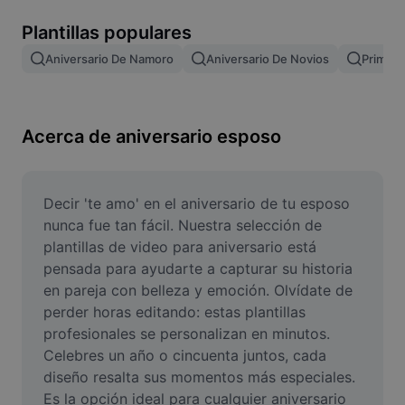
Remove image BG
Plantillas populares
Image merge
Aniversario De Namoro
Aniversario De Novios
Primer 
Image Enhancer
Resize Image
Acerca de aniversario esposo
Online Photo Editor
Meme Generator
Decir 'te amo' en el aniversario de tu esposo 
nunca fue tan fácil. Nuestra selección de 
AI Text Remover
plantillas de video para aniversario está 
pensada para ayudarte a capturar su historia 
AI People Remover
en pareja con belleza y emoción. Olvídate de 
perder horas editando: estas plantillas 
AI Inpainting
profesionales se personalizan en minutos. 
Face Cutout
Celebres un año o cincuenta juntos, cada 
diseño resalta sus momentos más especiales. 
Es la opción ideal para cualquier aniversario 