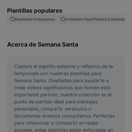
Remove image BG
Plantillas populares
Image merge
Bautismo Invitaciones
Invitación Para Primera Comunión
Image Enhancer
Resize Image
Acerca de Semana Santa
Online Photo Editor
Meme Generator
Captura el espíritu solemne y reflexivo de la 
temporada con nuestras plantillas para 
AI Text Remover
Semana Santa. Diseñadas para ayudarte a 
crear videos significativos que honren este 
AI People Remover
importante periodo, nuestra colección es el 
punto de partida ideal para mensajes 
AI Inpainting
personales, compartir versículos o 
Face Cutout
documentar eventos comunitarios. Perfectas 
para reflexionar o compartir en redes 
sociales, estas plantillas están enfocadas en 