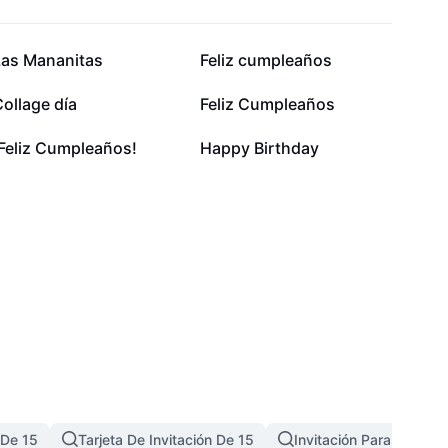
163 mil
85,7 mil
Las Mananitas
Feliz cumpleaños
48,6 mil
32,5 mil
ollage día
Feliz Cumpleaños
13,6 mil
4,9 mil
¡Feliz Cumpleaños!
Happy Birthday
 De 15
Tarjeta De Invitación De 15
Invitación Para Cumple