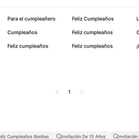
271,3 mil
180,6 mil
Para el cumpleañero
Feliz Cumpleaños
64,5 mil
62,9 mil
Cumpleaños
Feliz cumpleaños
C
18,1 mil
14,7 mil
Feliz cumpleaños
Feliz cumpleaños
1
Feliz Cumpleaños Bonitas
Invitación De 15 Años
Invitación