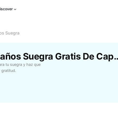
iscover
os Suegra
Plantillas Feliz Cumpleaños Sue
ara tu suegra y haz que
 gratitud.