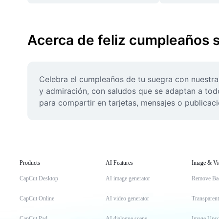
Acerca de feliz cumpleaños 
Celebra el cumpleaños de tu suegra con nuestra 
y admiración, con saludos que se adaptan a todo 
para compartir en tarjetas, mensajes o publicac
Products
AI Features
Image & Vi
CapCut Desktop
AI image generator
Remove Ba
CapCut Online
AI video generator
Transparen
CapCut Pad
AI dialogue scene
Image Upsc