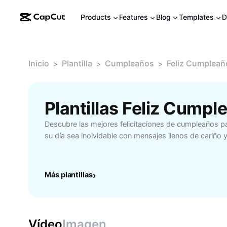
Products
Features
Blog
Templates
D
Inicio
Plantilla
Cumpleaños
Feliz Cumpleañ
>
>
>
Descubre las mejores felicitaciones de cumpleaños p
su día sea inolvidable con mensajes llenos de cariño y
Más plantillas
›
Vídeo
Imagen