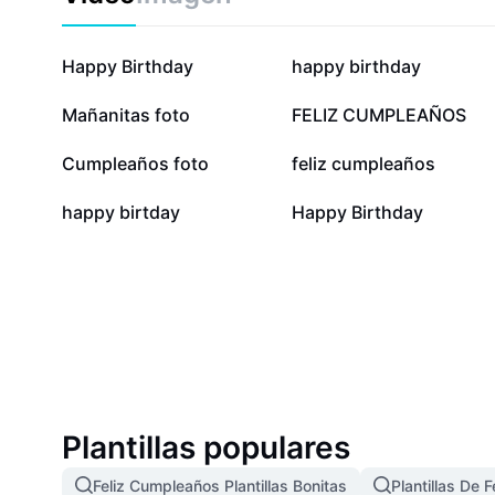
1,3 M
463,1 mil
Happy Birthday
happy birthday
84,6 mil
66,2 mil
Mañanitas foto
FELIZ CUMPLEAÑOS
28,4 mil
19,6 mil
Cumpleaños foto
feliz cumpleaños
792
83
happy birtday
Happy Birthday
Plantillas populares
Feliz Cumpleaños Plantillas Bonitas
Plantillas De 