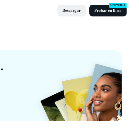
seedream5.0
Descargar
Probar en línea
gra Gratis De CapCut