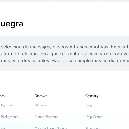
suegra
selección de mensajes, deseos y frases emotivas. Encuentra
tipo de relación. Haz que se sienta especial y refuerza vue
iones en redes sociales. Haz de su cumpleaños un día memor
deo
Discover
Company
ckground
Affiliates
Blog
t Background
Pioneer Program
Help Center
aler
Creative Partner Program
Newsroom