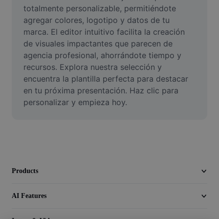
Video
totalmente personalizable, permitiéndote 
agregar colores, logotipo y datos de tu 
Remove video BG
marca. El editor intuitivo facilita la creación 
de visuales impactantes que parecen de 
Enhance quality
agencia profesional, ahorrándote tiempo y 
recursos. Explora nuestra selección y 
Video Editor
encuentra la plantilla perfecta para destacar 
Trim Video
en tu próxima presentación. Haz clic para 
personalizar y empieza hoy.
Add Subtitles To Video
Video Converter
Products
AI Features