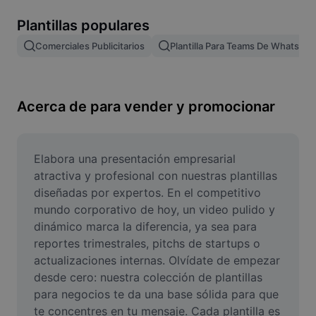
Remove image BG
Plantillas populares
Image merge
Comerciales Publicitarios
Plantilla Para Teams De WhatsAp
Image Enhancer
Resize Image
Acerca de para vender y promocionar
Online Photo Editor
Meme Generator
Elabora una presentación empresarial 
atractiva y profesional con nuestras plantillas 
AI Text Remover
diseñadas por expertos. En el competitivo 
mundo corporativo de hoy, un video pulido y 
AI People Remover
dinámico marca la diferencia, ya sea para 
reportes trimestrales, pitchs de startups o 
AI Inpainting
actualizaciones internas. Olvídate de empezar 
Face Cutout
desde cero: nuestra colección de plantillas 
para negocios te da una base sólida para que 
te concentres en tu mensaje. Cada plantilla es 