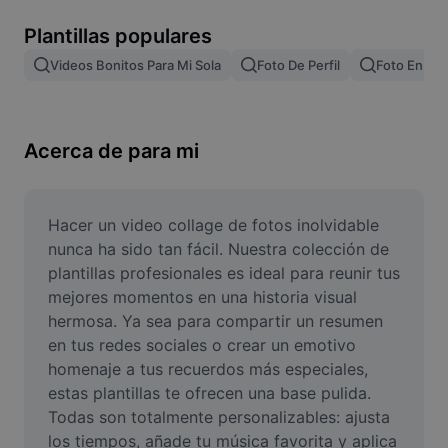
Remove image BG
Plantillas populares
Image merge
Videos Bonitos Para Mi Sola
Foto De Perfil
Foto En El 
Image Enhancer
Resize Image
Acerca de para mi
Online Photo Editor
Meme Generator
Hacer un video collage de fotos inolvidable 
nunca ha sido tan fácil. Nuestra colección de 
AI Text Remover
plantillas profesionales es ideal para reunir tus 
mejores momentos en una historia visual 
AI People Remover
hermosa. Ya sea para compartir un resumen 
en tus redes sociales o crear un emotivo 
AI Inpainting
homenaje a tus recuerdos más especiales, 
Face Cutout
estas plantillas te ofrecen una base pulida. 
Todas son totalmente personalizables: ajusta 
los tiempos, añade tu música favorita y aplica 