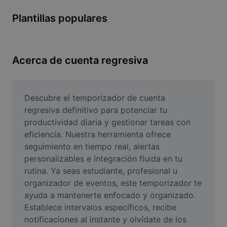
Remove image BG
Plantillas populares
Image merge
Image Enhancer
Acerca de cuenta regresiva
Resize Image
Online Photo Editor
Descubre el temporizador de cuenta 
regresiva definitivo para potenciar tu 
Meme Generator
productividad diaria y gestionar tareas con 
eficiencia. Nuestra herramienta ofrece 
AI Text Remover
seguimiento en tiempo real, alertas 
AI People Remover
personalizables e integración fluida en tu 
rutina. Ya seas estudiante, profesional u 
AI Inpainting
organizador de eventos, este temporizador te 
ayuda a mantenerte enfocado y organizado. 
Face Cutout
Establece intervalos específicos, recibe 
notificaciones al instante y olvídate de los 