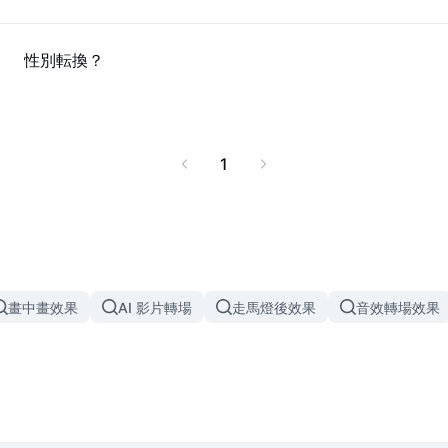
0
性別転換？
1
畫中畫效果
AI 影片轉場
走馬燈後效果
音效轉場效果