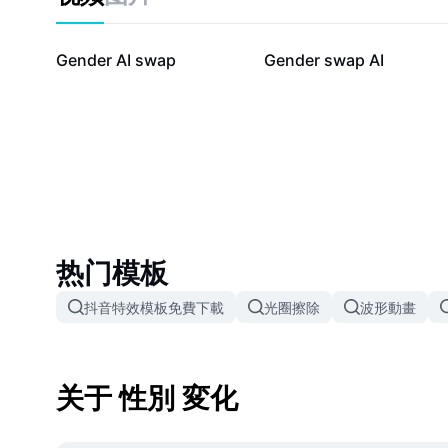
4萬
1.5萬
Gender AI swap
Gender swap AI
热门模板
抖音特效模板免費下載
光圈擦除
波形動畫
关于 性別 変化