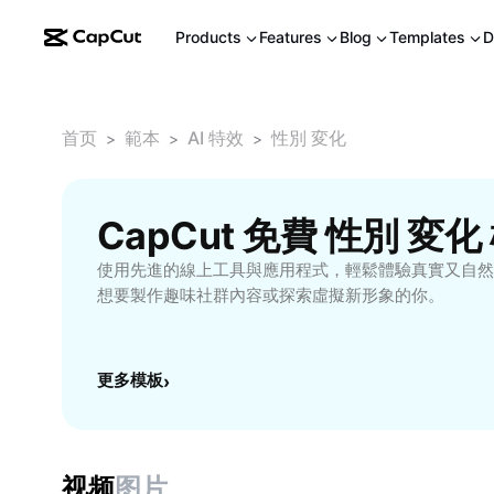
Products
Features
Blog
Templates
D
首页
範本
AI 特效
性別 変化
>
>
>
CapCut 免費 性別 変化
使用先進的線上工具與應用程式，輕鬆體驗真實又自然
想要製作趣味社群內容或探索虛擬新形象的你。
更多模板
›
视频
图片