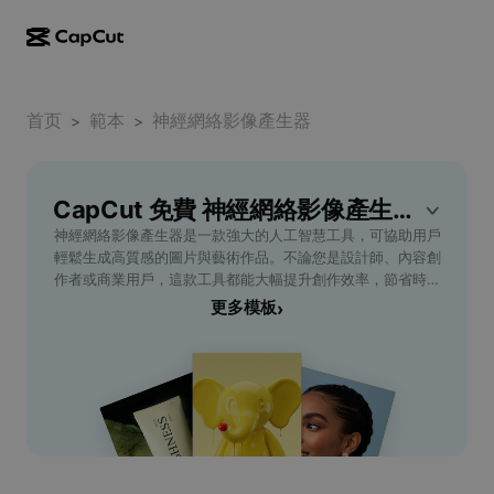
AI creation
Features
About
CapCut Desktop
首页
Social media templates
範本
神經網絡影像產生器
>
>
AI Design
AI tools
Community
CapCut Online
Holiday templates
Video Studio
Video editor & generator
CapCut 免費 神經網絡影像產生器 模板
CapCut Pad
More
Initiatives
神經網絡影像產生器是一款強大的人工智慧工具，可協助用戶
AI video generator
Image editor & generator
CapCut Mobile
輕鬆生成高質感的圖片與藝術作品。不論您是設計師、內容創
Affiliates
作者或商業用戶，這款工具都能大幅提升創作效率，節省時間
AI image generator
Voice generator & editor
Dreamina AI
與成本。其核心功能包括智能風格遷移、一鍵圖片美化，以及
更多模板
›
Calendar templates
Pioneer Program
多元風格選擇，完全符合各種視覺需求。使用神經網絡演算
AI image enhancer
More
Pippit AI
法，自動優化細節，保證畫質清晰、色彩豐富。非常適合需要
Anniversary templates
大量產製視覺內容的企業行銷團隊、社群媒體經營者，或熱愛
Creative Partner Program
Dreamina Seedance 2.5
數位藝術的創作新手。無需任何專業技術背景，即可一鍵轉換
照片風格、生成專屬插畫，為您的設計增添創意亮點。立即體
CapCut Creative Campus
Use cases
Nano Banana Pro
驗神經網絡影像產生器，將您的創意無限延伸。
Effects templates
Social media
Gemini Omni
Help