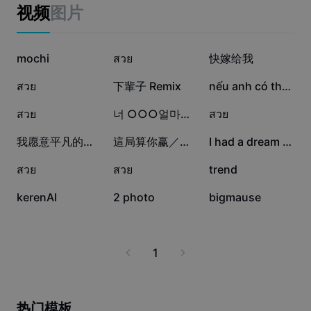
Business templates
视频
图片
Marketing
Trust Center
Text & Audio
Lifestyle & Vlogs
86.5萬
8.8萬
2.1萬
Industry templates
mochi
Help Center
สวย
快嫁给我
Auto captions
Custom design
2萬
1.5萬
1.2萬
สวย
下輩子 Remix
nếu anh có thêm 1
Recap templates
Caption templates
More
Newsroom
6324
5912
5068
สวย
너 ○○○얼마나 좋아해?
สวย
Speech recognition
About CapCut's Terms of Service
2621
1015
748
我愿意平凡的陪在你的身旁 remix
這局算你赢／耳朵便利店
I had a dream so big
Text to speech
Resources
Dreamina Seedance 2.0 Launch
552
439
21
สวย
สวย
trend
How-to guides
Custom voices
18
2
0
kerenAI
2 photo
bigmause
Market Trends
Enhance voice
Top Picks
Reduce noise
1
Template trends & tips
Image
More
热门模板