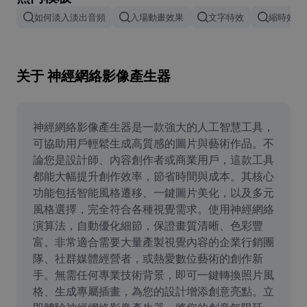
Remove image BG
如何淡入淡出音頻
入場動畫效果
文字特效
縮時效果
Image merge
Image Enhancer
关于 神經網絡影像產生器
Resize Image
Online Photo Editor
神經網絡影像產生器是一款強大的人工智慧工具，
可協助用戶輕鬆生成高質感的圖片與藝術作品。不
Meme Generator
論您是設計師、內容創作者或商業用戶，這款工具
都能大幅提升創作效率，節省時間與成本。其核心
AI Text Remover
功能包括智能風格遷移、一鍵圖片美化，以及多元
風格選擇，完全符合各種視覺需求。使用神經網絡
AI People Remover
演算法，自動優化細節，保證畫質清晰、色彩豐
AI Inpainting
富。非常適合需要大量產製視覺內容的企業行銷團
隊、社群媒體經營者，或熱愛數位藝術的創作新
Face Cutout
手。無需任何專業技術背景，即可一鍵轉換照片風
格、生成專屬插畫，為您的設計增添創意亮點。立