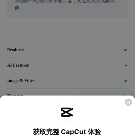
即體驗神經網絡影像產生器，將您的創意無限延
Video
伸。
Remove video BG
Enhance quality
Video Editor
Products
Trim Video
AI Features
Add Subtitles To Video
Video Converter
Image & Video
Discover
Company
获取完整 CapCut 体验