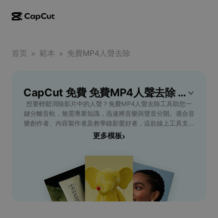
AI creation
Features
About
CapCut Desktop
首页
Social media templates
範本
免費MP4人聲去除
>
>
AI Design
AI tools
Community
CapCut Online
Holiday templates
Video Studio
Video editor & generator
CapCut 免費 免費MP4人聲去除 模板
CapCut Pad
More
Initiatives
想要輕鬆消除影片中的人聲？免費MP4人聲去除工具助您一
AI video generator
Image editor & generator
CapCut Mobile
鍵分離音軌，無需專業知識，迅速將音樂與聲音分開。適合音
Affiliates
樂創作者、內容製作者及教學錄影愛好者，這款線上工具支援
AI image generator
Voice generator & editor
Dreamina AI
各種MP4格式，操作簡單、安全無廣告。只需上傳影片，立
更多模板
›
Calendar templates
Pioneer Program
即獲得無人聲的純伴奏音軌，方便後期創作或分享。支援批量
AI image enhancer
More
Pippit AI
處理與多平台下載，提升工作效率，讓您的影片變得更專業！
Anniversary templates
立即體驗免費MP4人聲去除服務，簡化影音編輯流程，滿足
Creative Partner Program
Dreamina Seedance 2.5
多種應用需求。
CapCut Creative Campus
Use cases
Nano Banana Pro
Effects templates
Social media
Gemini Omni
Help