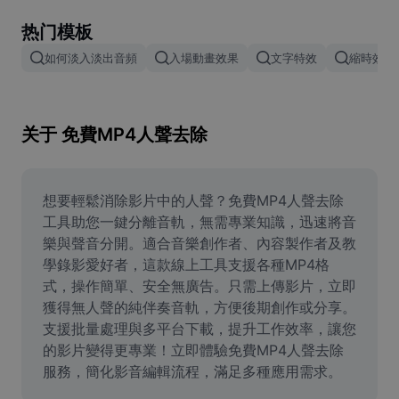
Remove image BG
热门模板
Image merge
如何淡入淡出音頻
入場動畫效果
文字特效
縮時效果
Image Enhancer
Resize Image
关于 免費MP4人聲去除
Online Photo Editor
Meme Generator
想要輕鬆消除影片中的人聲？免費MP4人聲去除
工具助您一鍵分離音軌，無需專業知識，迅速將音
AI Text Remover
樂與聲音分開。適合音樂創作者、內容製作者及教
學錄影愛好者，這款線上工具支援各種MP4格
AI People Remover
式，操作簡單、安全無廣告。只需上傳影片，立即
獲得無人聲的純伴奏音軌，方便後期創作或分享。
AI Inpainting
支援批量處理與多平台下載，提升工作效率，讓您
Face Cutout
的影片變得更專業！立即體驗免費MP4人聲去除
服務，簡化影音編輯流程，滿足多種應用需求。