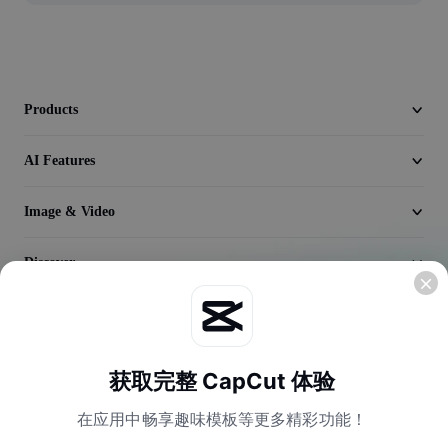
Video
Remove video BG
Enhance quality
Products
Video Editor
AI Features
Trim Video
Image & Video
Add Subtitles To Video
Discover
Video Converter
Company
获取完整 CapCut 体验
在应用中畅享趣味模板等更多精彩功能！