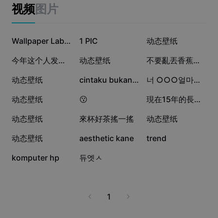
Business templates
视频
图片
Marketing
Trust Center
Text & Audio
Lifestyle & Vlogs
76.3萬
12.8萬
2.9萬
Industry templates
Help Center
Wallpaper Labubu
1 PIC
动态壁纸
Auto captions
Custom design
1.8萬
1.6萬
1.6萬
今年这个人发大财
动态壁纸
不要亂丟香蕉皮🍌
Recap templates
Caption templates
More
Newsroom
8441
6280
5906
动态壁纸
cintaku bukan di
너 ○○○얼마나 좋아해?
Speech recognition
About CapCut's Terms of Service
1927
1632
1214
动态壁纸
😗
現在15年的長這樣丨9張
Text to speech
Resources
Dreamina Seedance 2.0 Launch
1148
958
866
动态壁纸
來杯好茶搖一搖
动态壁纸
How-to guides
Custom voices
640
47
20
动态壁纸
aesthetic kane
trend
Market Trends
Enhance voice
10
4
komputer hp
듀엣ㅅ
Top Picks
Reduce noise
Template trends & tips
1
Image
More