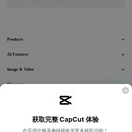
Video
Remove video BG
Enhance quality
Products
Video Editor
Trim Video
AI Features
Add Subtitles To Video
Image & Video
Video Converter
Discover
Company
获取完整 CapCut 体验
在应用中畅享趣味模板等更多精彩功能！