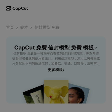
AI creation
Features
About
CapCut Desktop
首页
Social media templates
範本
信封模型 免費
>
>
AI Design
AI tools
Community
CapCut Online
Holiday templates
Video Studio
Video editor & generator
CapCut 免費 信封模型 免費 模板
CapCut Pad
More
Initiatives
信封模型 免費是一種簡單而有效的預算管理方式，專為希望
AI video generator
Image editor & generator
CapCut Mobile
提升財務健康的使用者設計。利用信封模型，您可以將每筆收
Affiliates
入分配到不同的用途信封，如餐飲、交通、娛樂等，清晰掌握
AI image generator
Voice generator & editor
Dreamina AI
每筆支出的流向。我們免費提供信封模型工具，操作方便，支
更多模板
›
Calendar templates
Pioneer Program
持自訂分類，助您在日常生活中靈活應用，減少超支風險。無
AI image enhancer
More
Pippit AI
論是學生、上班族還是家庭主婦，都能借助信封模型 免費實
Anniversary templates
現更好的財務規劃。立即體驗信封模型 免費，打造屬於您的
Creative Partner Program
Dreamina Seedance 2.5
財務管理方案，讓每一筆開支都在掌控之中，輕鬆邁向財務自
由。
CapCut Creative Campus
Use cases
Nano Banana Pro
Effects templates
Social media
Gemini Omni
Help