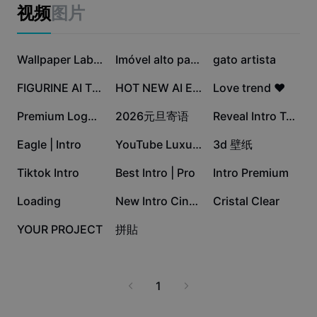
Business templates
视频
图片
Marketing
Trust Center
Text & Audio
Lifestyle & Vlogs
76.4萬
28.1萬
17.7萬
Industry templates
Help Center
Wallpaper Labubu
Imóvel alto padrão
gato artista
Auto captions
Custom design
15.5萬
11.5萬
3.7萬
FIGURINE AI TREND
HOT NEW AI EDIT
Love trend ❤️
Recap templates
Caption templates
More
Newsroom
7316
6668
4226
Premium Logo | Intro
2026元旦寄语
Reveal Intro Top
Speech recognition
About CapCut's Terms of Service
3591
2064
1696
Eagle | Intro
YouTube Luxury
3d 壁纸
Text to speech
Resources
Dreamina Seedance 2.0 Launch
1310
1152
928
Tiktok Intro
Best Intro | Pro
Intro Premium
How-to guides
Custom voices
377
184
67
Loading
New Intro Cinematic
Cristal Clear
Market Trends
Enhance voice
58
0
YOUR PROJECT
拼貼
Top Picks
Reduce noise
Template trends & tips
1
Image
More