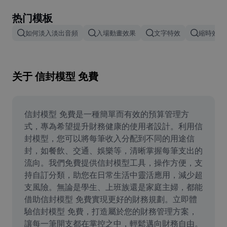
Remove image BG
热门模板
Image merge
如何淡入淡出音頻
入場動畫效果
文字特效
縮時效果
Image Enhancer
Resize Image
关于 信封模型 免費
Online Photo Editor
Meme Generator
信封模型 免費是一種簡單而有效的預算管理方
式，專為希望提升財務健康的使用者設計。利用信
AI Text Remover
封模型，您可以將每筆收入分配到不同的用途信
封，如餐飲、交通、娛樂等，清晰掌握每筆支出的
AI People Remover
流向。我們免費提供信封模型工具，操作方便，支
持自訂分類，助您在日常生活中靈活應用，減少超
AI Inpainting
支風險。無論是學生、上班族還是家庭主婦，都能
Face Cutout
借助信封模型 免費實現更好的財務規劃。立即體
驗信封模型 免費，打造屬於您的財務管理方案，
讓每一筆開支都在掌控之中，輕鬆邁向財務自由。