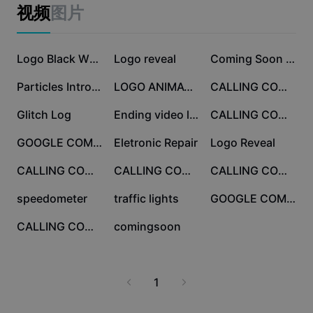
Business templates
视频
图片
Marketing
Trust Center
Text & Audio
Lifestyle & Vlogs
88.2K
41.5K
17.9K
Industry templates
Help Center
Logo Black White
Logo reveal
Coming Soon Project
Auto captions
Custom design
17.5K
16.4K
10K
Particles Intro Top
LOGO ANIMATION
CALLING COMING SOON
Recap templates
Caption templates
More
Newsroom
6.6K
2.5K
1K
Glitch Log
Ending video logo
CALLING COMING SOON
Speech recognition
About CapCut's Terms of Service
861
787
509
GOOGLE COMING SOON
Eletronic Repair
Logo Reveal
Text to speech
Resources
Dreamina Seedance 2.0 Launch
497
81
63
CALLING COMING SOON
CALLING COMING SOON
CALLING COMING SOON
How-to guides
Custom voices
54
37
31
speedometer
traffic lights
GOOGLE COMING SOON
Market Trends
Enhance voice
20
9
CALLING COMING SOON
comingsoon
Top Picks
Reduce noise
Template trends & tips
1
Image
More