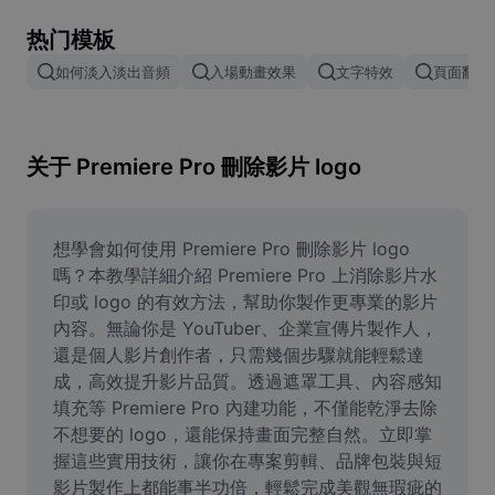
Remove image BG
热门模板
Image merge
如何淡入淡出音頻
入場動畫效果
文字特效
頁面翻頁
Image Enhancer
Resize Image
关于 Premiere Pro 刪除影片 logo
Online Photo Editor
Meme Generator
想學會如何使用 Premiere Pro 刪除影片 logo 
嗎？本教學詳細介紹 Premiere Pro 上消除影片水
AI Text Remover
印或 logo 的有效方法，幫助你製作更專業的影片
內容。無論你是 YouTuber、企業宣傳片製作人，
AI People Remover
還是個人影片創作者，只需幾個步驟就能輕鬆達
成，高效提升影片品質。透過遮罩工具、內容感知
AI Inpainting
填充等 Premiere Pro 內建功能，不僅能乾淨去除
Face Cutout
不想要的 logo，還能保持畫面完整自然。立即掌
握這些實用技術，讓你在專案剪輯、品牌包裝與短
影片製作上都能事半功倍，輕鬆完成美觀無瑕疵的