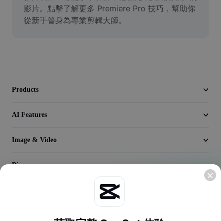
Video
影片。點擊了解更多 Premiere Pro 技巧，幫助你
從新手晉身為專業剪輯大師。
Remove video BG
Enhance quality
Video Editor
Trim Video
Products
Add Subtitles To Video
AI Features
Video Converter
Image & Video
Discover
Company