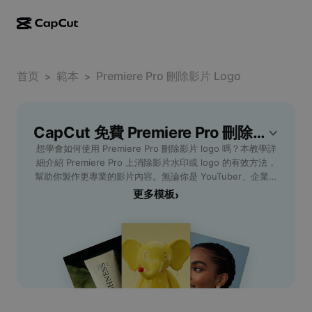
AI creation
Features
About
CapCut Desktop
首页
Social media templates
範本
Premiere Pro 刪除影片 Logo
>
>
AI Design
AI tools
Community
CapCut Online
Holiday templates
Video Studio
Video editor & generator
CapCut 免費 Premiere Pro 刪除影片 Logo 範本
CapCut Pad
More
Initiatives
想學會如何使用 Premiere Pro 刪除影片 logo 嗎？本教學詳
AI video generator
Image editor & generator
CapCut Mobile
細介紹 Premiere Pro 上消除影片水印或 logo 的有效方法，
Affiliates
幫助你製作更專業的影片內容。無論你是 YouTuber、企業宣
AI image generator
Voice generator & editor
Dreamina AI
傳片製作人，還是個人影片創作者，只需幾個步驟就能輕鬆達
更多模板
›
Calendar templates
Pioneer Program
成，高效提升影片品質。透過遮罩工具、內容感知填充等
AI image enhancer
More
Pippit AI
Premiere Pro 內建功能，不僅能乾淨去除不想要的 logo，還
Anniversary templates
能保持畫面完整自然。立即掌握這些實用技術，讓你在專案剪
Creative Partner Program
Dreamina Seedance 2.5
輯、品牌包裝與短影片製作上都能事半功倍，輕鬆完成美觀無
瑕疵的影片。點擊了解更多 Premiere Pro 技巧，幫助你從新
CapCut Creative Campus
Use cases
Nano Banana Pro
手晉身為專業剪輯大師。
Effects templates
Social media
Gemini Omni
Help