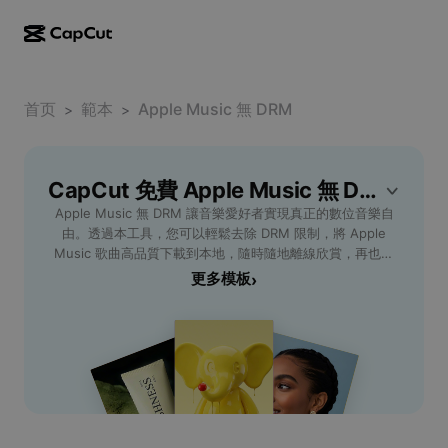
AI creation
Features
About
CapCut Desktop
首页
Social media templates
範本
Apple Music 無 DRM
>
>
AI Design
AI tools
Community
CapCut Online
Holiday templates
Video Studio
Video editor & generator
CapCut 免費 Apple Music 無 DRM 範本
CapCut Pad
More
Initiatives
Apple Music 無 DRM 讓音樂愛好者實現真正的數位音樂自
AI video generator
Image editor & generator
CapCut Mobile
由。透過本工具，您可以輕鬆去除 DRM 限制，將 Apple
Affiliates
Music 歌曲高品質下載到本地，隨時隨地離線欣賞，再也不
AI image generator
Voice generator & editor
Dreamina AI
受設備或平台限制。無論您是希望永久保存珍藏歌曲，還是需
更多模板
›
Calendar templates
Pioneer Program
要將音樂轉檔至其他裝置，如手機、MP3 播放器或車載系
AI image enhancer
More
Pippit AI
統，Apple Music 無 DRM 都能迅速滿足您的需求。操作簡
Anniversary templates
便、界面友好，只需幾步完成轉換，保障音質原貌不失真。無
Creative Partner Program
Dreamina Seedance 2.5
論是個人音樂收藏還是專業音樂人管理曲庫，這不僅提升您的
數位音樂體驗，更讓您隨心所欲管理和播放蘋果音樂內容。現
CapCut Creative Campus
Use cases
Nano Banana Pro
在就體驗 Apple Music 無 DRM，解鎖專屬您的音樂世界！
Effects templates
Social media
Gemini Omni
Help