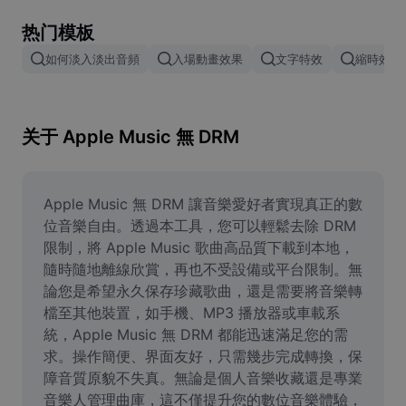
Remove image BG
热门模板
Image merge
如何淡入淡出音頻
入場動畫效果
文字特效
縮時效果
Image Enhancer
Resize Image
关于 Apple Music 無 DRM
Online Photo Editor
Meme Generator
Apple Music 無 DRM 讓音樂愛好者實現真正的數
位音樂自由。透過本工具，您可以輕鬆去除 DRM 
AI Text Remover
限制，將 Apple Music 歌曲高品質下載到本地，
隨時隨地離線欣賞，再也不受設備或平台限制。無
AI People Remover
論您是希望永久保存珍藏歌曲，還是需要將音樂轉
檔至其他裝置，如手機、MP3 播放器或車載系
AI Inpainting
統，Apple Music 無 DRM 都能迅速滿足您的需
Face Cutout
求。操作簡便、界面友好，只需幾步完成轉換，保
障音質原貌不失真。無論是個人音樂收藏還是專業
音樂人管理曲庫，這不僅提升您的數位音樂體驗，