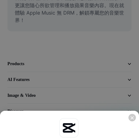
Video
更讓您隨心所欲管理和播放蘋果音樂內容。現在就
體驗 Apple Music 無 DRM，解鎖專屬您的音樂世
Remove video BG
界！
Enhance quality
Video Editor
Trim Video
Products
Add Subtitles To Video
AI Features
Video Converter
Image & Video
Discover
Company