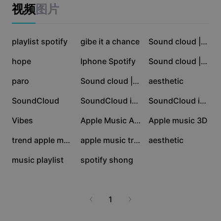
Business templates
视频
图片
Marketing
Trust Center
Text & Audio
Lifestyle & Vlogs
141.6K
98.1K
25.6K
Industry templates
playlist spotify
Help Center
gibe it a chance
Sound cloud | Funkot
Auto captions
Custom design
23.4K
20.9K
5.6K
hope
Iphone Spotify
Sound cloud | Viral
Recap templates
Caption templates
More
Newsroom
2K
1.9K
1.5K
paro
Sound cloud | Kece
aesthetic
Speech recognition
About CapCut's Terms of Service
1.1K
950
437
SoundCloud
SoundCloud iphon
SoundCloud iphon
Text to speech
Resources
Dreamina Seedance 2.0 Launch
334
307
152
Vibes
Apple Music Aestheti
Apple music 3D
How-to guides
Custom voices
150
149
4
trend apple music
apple music trend
aesthetic
Market Trends
Enhance voice
1
0
music playlist
spotify shong
Top Picks
Reduce noise
Template trends & tips
1
Image
More