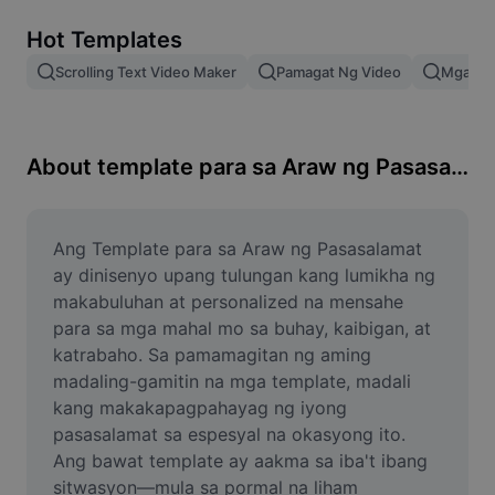
Remove image BG
Hot Templates
Image merge
Scrolling Text Video Maker
Pamagat Ng Video
Mga Epe
Image Enhancer
Resize Image
About template para sa Araw ng Pasasalamat
Online Photo Editor
Meme Generator
Ang Template para sa Araw ng Pasasalamat 
ay dinisenyo upang tulungan kang lumikha ng 
AI Text Remover
makabuluhan at personalized na mensahe 
para sa mga mahal mo sa buhay, kaibigan, at 
AI People Remover
katrabaho. Sa pamamagitan ng aming 
madaling-gamitin na mga template, madali 
AI Inpainting
kang makakapagpahayag ng iyong 
Face Cutout
pasasalamat sa espesyal na okasyong ito. 
Ang bawat template ay aakma sa iba't ibang 
sitwasyon—mula sa pormal na liham 