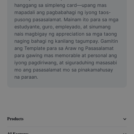
Video
hanggang sa simpleng card—upang mas 
mapadali ang pagbabahagi ng iyong taos-
Remove video BG
pusong pasasalamat. Mainam ito para sa mga 
estudyante, guro, empleyado, at sinumang 
Enhance quality
nais magbigay ng appreciation sa mga taong 
naging bahagi ng kanilang tagumpay. Gamitin 
Video Editor
ang Template para sa Araw ng Pasasalamat 
Trim Video
para gawing mas memorable at personal ang 
iyong pagdiriwang, at siguraduhing masasabi 
Add Subtitles To Video
mo ang pasasalamat mo sa pinakamahusay 
na paraan.
Video Converter
Products