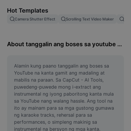
Remove image BG
Hot Templates
Image merge
Camera Shutter Effect
Scrolling Text Video Maker
Pam
Image Enhancer
Resize Image
About tanggalin ang boses sa youtube na kanta
Online Photo Editor
Meme Generator
Alamin kung paano tanggalin ang boses sa 
YouTube na kanta gamit ang madaling at 
AI Text Remover
mabilis na paraan. Sa CapCut - AI Tools, 
puwedeng-puwede mong i-extract ang 
AI People Remover
instrumental ng iyong paboritong kanta mula 
sa YouTube nang walang hassle. Ang tool na 
AI Inpainting
ito ay mainam para sa mga gustong gumawa 
Face Cutout
ng karaoke tracks, rehersal para sa 
performances, o simpleng makinig sa 
instrumental na bersyon ng mga kanta. 