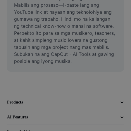
Video
Mabilis ang proseso—i-paste lang ang 
YouTube link at hayaan ang teknolohiya ang 
Remove video BG
gumawa ng trabaho. Hindi mo na kailangan 
ng technical know-how o mahal na software. 
Enhance quality
Perpekto ito para sa mga musikero, teachers, 
at kahit simpleng music lovers na gustong 
Video Editor
tapusin ang mga project nang mas mabilis. 
Trim Video
Subukan na ang CapCut - AI Tools at gawing 
posible ang iyong musika!
Add Subtitles To Video
Video Converter
Products
AI Features