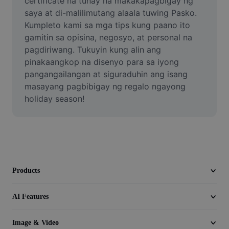
certificate na tunay na makakapagbigay ng 
Video
saya at di-malilimutang alaala tuwing Pasko. 
Kumpleto kami sa mga tips kung paano ito 
Remove video BG
gamitin sa opisina, negosyo, at personal na 
pagdiriwang. Tukuyin kung alin ang 
Enhance quality
pinakaangkop na disenyo para sa iyong 
Video Editor
pangangailangan at siguraduhin ang isang 
masayang pagbibigay ng regalo ngayong 
Trim Video
holiday season!
Add Subtitles To Video
Video Converter
Products
AI Features
Image & Video