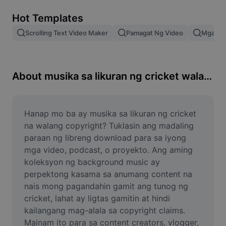
Remove image BG
Hot Templates
Image merge
Scrolling Text Video Maker
Pamagat Ng Video
Mga Epe
Image Enhancer
Resize Image
About musika sa likuran ng cricket walang copyright libreng download
Online Photo Editor
Meme Generator
Hanap mo ba ay musika sa likuran ng cricket 
na walang copyright? Tuklasin ang madaling 
AI Text Remover
paraan ng libreng download para sa iyong 
mga video, podcast, o proyekto. Ang aming 
AI People Remover
koleksyon ng background music ay 
perpektong kasama sa anumang content na 
AI Inpainting
nais mong pagandahin gamit ang tunog ng 
Face Cutout
cricket, lahat ay ligtas gamitin at hindi 
kailangang mag-alala sa copyright claims. 
Mainam ito para sa content creators, vlogger, 