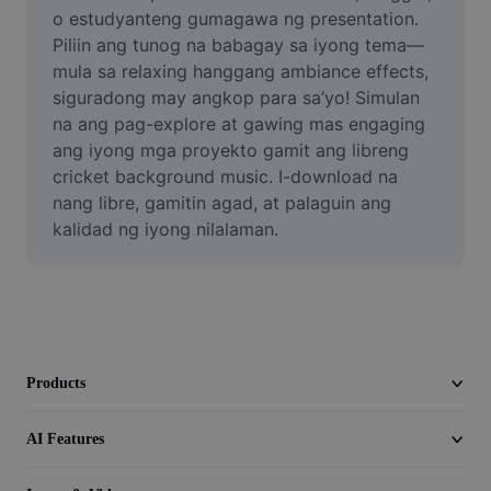
Video
o estudyanteng gumagawa ng presentation. 
Piliin ang tunog na babagay sa iyong tema—
Remove video BG
mula sa relaxing hanggang ambiance effects, 
siguradong may angkop para sa’yo! Simulan 
Enhance quality
na ang pag-explore at gawing mas engaging 
ang iyong mga proyekto gamit ang libreng 
Video Editor
cricket background music. I-download na 
Trim Video
nang libre, gamitin agad, at palaguin ang 
kalidad ng iyong nilalaman.
Add Subtitles To Video
Video Converter
Products
AI Features