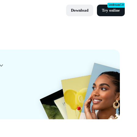
seedream5.0
Download
Try online