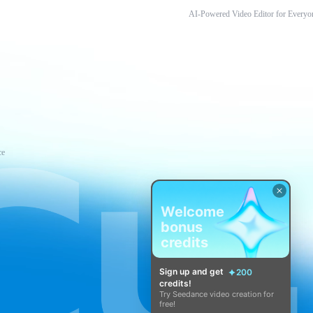
AI-Powered Video Editor for Everyo
ce
Welcome
bonus
credits
Sign up and get
200
credits!
Try Seedance video creation for
free!