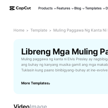
Products
Features
Blog
Templates
D
Home
Template
Muling Paggawa Ng Kanta Ni E
>
>
Muling paggawa ng kanta ni Elvis Presley ay nagbibi
ang buhay ng kanyang musika gamit ang mga makab
Tuklasin kung paano binibigyang-buhay at ine-evolve
klasikong awitin ni Elvis Presley sa pamamagitan ng ib
tunog. Sa pamamagitan ng paglikha ng mga cover, re
More Templates
›
kanta, nadadala ang mga timeless hits ni Elvis sa ma
mga bagong tagapakinig. Alamin ang mga benepisyo
kanyang kanta tulad ng artistic innovation, pagpapa
musika, at pagbibigay ng tributo sa ’King of Rock and 
Video
Image