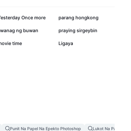
5.4K
2.5K
Yesterday Once more
parang hongkong
287
283
liwanag ng buwan
praying sirgeybin
1
1
movie time
Ligaya
Punit Na Papel Na Epekto Photoshop
Lukot Na Papel Na 