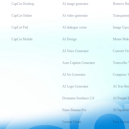
CapCut Desktop
AI image generator
Remove Ba
CapCut Online
AI video generator
Transparen
CapCut Pad
AI dialogue scene
Image Upsc
CapCut Mobile
AI Design
Meme Mak
AI Voice Generator
Convert Vi
Auto Caption Generator
Transcribe 
AI Art Generator
Compress 
AI Logo Generator
AI Text Re
Dreamina Seedance 2.0
AI People 
Nano Banana Pro
AI Inpainti
Gemini Omni
Face Cutou