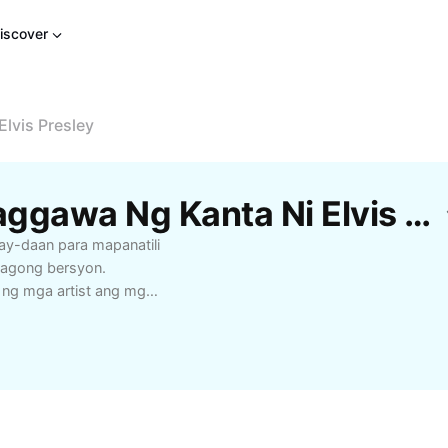
iscover
lvis Presley
Libreng Mga Muling Paggawa Ng Kanta Ni Elvis Presley Template Mula Sa CapCut
gay-daan para mapanatili
agong bersyon.
 ng mga artist ang mga
a’t-ibang estilo at
mix, o reimagined na
s batang henerasyon at
 ng muling paggawa ng
sa ng kaalaman sa
Roll’. Kung ikaw ay