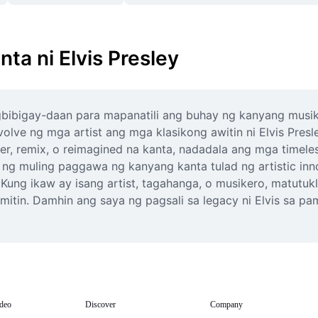
a ni Elvis Presley
agbibigay-daan para mapanatili ang buhay ng kanyang mus
lve ng mga artist ang mga klasikong awitin ni Elvis Presle
, remix, o reimagined na kanta, nadadala ang mga timeless
g muling paggawa ng kanyang kanta tulad ng artistic inno
’. Kung ikaw ay isang artist, tagahanga, o musikero, matut
itin. Damhin ang saya ng pagsali sa legacy ni Elvis sa p
deo
Discover
Company