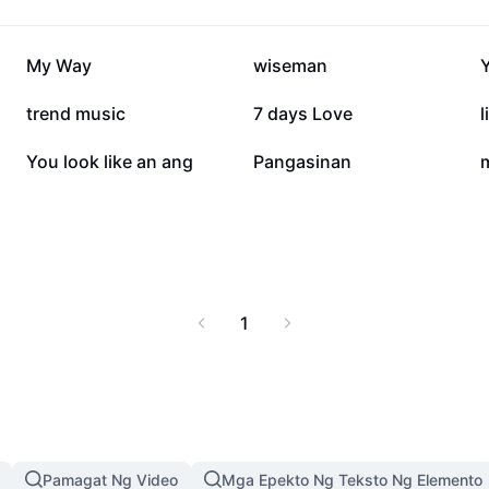
 rito kung paano
ng maaaring gamitin.
mamagitan ng pagsasalin
10.5K
6.1K
My Way
wiseman
ing makakarinig.
353
348
trend music
7 days Love
11
2
You look like an ang
Pangasinan
1
Pamagat Ng Video
Mga Epekto Ng Teksto Ng Elemento