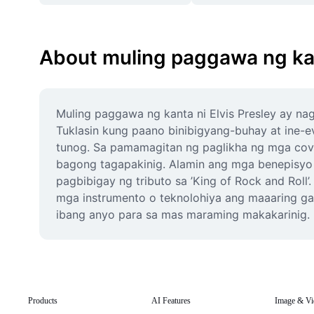
About muling paggawa ng kant
Muling paggawa ng kanta ni Elvis Presley ay n
Tuklasin kung paano binibigyang-buhay at ine-evo
tunog. Sa pamamagitan ng paglikha ng mga cover
bagong tagapakinig. Alamin ang mga benepisyo n
pagbibigay ng tributo sa ’King of Rock and Roll
mga instrumento o teknolohiya ang maaaring gam
ibang anyo para sa mas maraming makakarinig.
Products
AI Features
Image & Vi