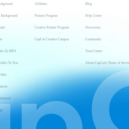
ckground
Affiliates
Blog
t Background
Pioneer Program
Help Center
aler
Creative Partner Program
Newsroom
er
CapCut Creative Campus
Community
deo To MP4
Trust Center
Video To Text
About CapCut's Terms of Servi
Video
mover
Remover
ng
t