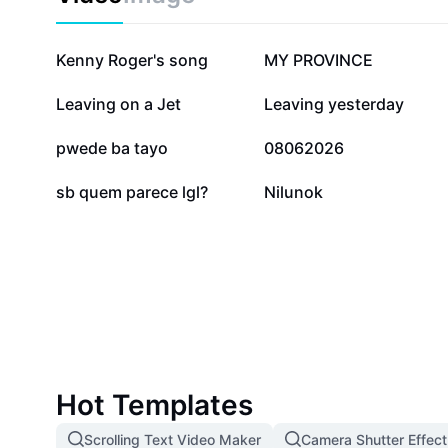
isang artist, tagahanga, o musikero, matutuklasan mo
magsimula at anong mga instrumento o teknolohiya a
Damhin ang saya ng pagsali sa legacy ni Elvis sa pa
116.4K
45.2K
Kenny Roger's song
MY PROVINCE
ng kanyang musika sa ibang anyo para sa mas maram
2K
379
Leaving on a Jet
Leaving yesterday
235
43
pwede ba tayo
08062026
0
0
sb quem parece lgl?
Nilunok
Hot Templates
Scrolling Text Video Maker
Camera Shutter Effect