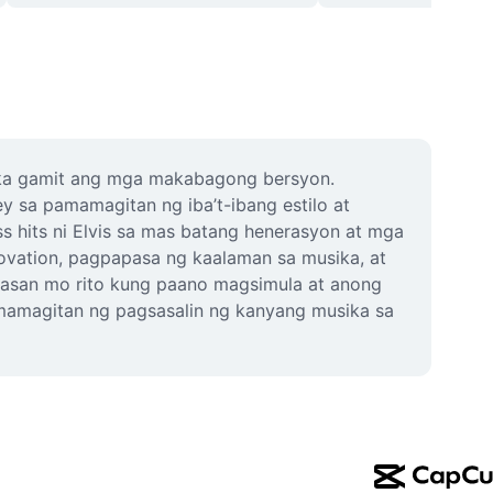
ika gamit ang mga makabagong bersyon. 
y sa pamamagitan ng iba’t-ibang estilo at 
 hits ni Elvis sa mas batang henerasyon at mga 
vation, pagpapasa ng kaalaman sa musika, at 
uklasan mo rito kung paano magsimula at anong 
amamagitan ng pagsasalin ng kanyang musika sa 