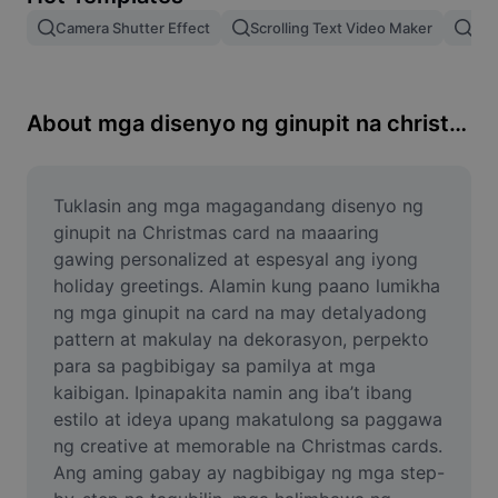
Remove image BG
Camera Shutter Effect
Scrolling Text Video Maker
Pam
Image merge
Image Enhancer
About mga disenyo ng ginupit na christmas card
Resize Image
Online Photo Editor
Tuklasin ang mga magagandang disenyo ng 
ginupit na Christmas card na maaaring 
Meme Generator
gawing personalized at espesyal ang iyong 
holiday greetings. Alamin kung paano lumikha 
AI Text Remover
ng mga ginupit na card na may detalyadong 
pattern at makulay na dekorasyon, perpekto 
AI People Remover
para sa pagbibigay sa pamilya at mga 
AI Inpainting
kaibigan. Ipinapakita namin ang iba’t ibang 
estilo at ideya upang makatulong sa paggawa 
Face Cutout
ng creative at memorable na Christmas cards. 
Ang aming gabay ay nagbibigay ng mga step-