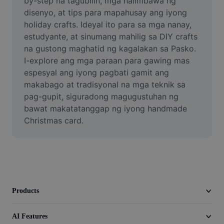
by-step na tagubilin, mga halimbawa ng 
Video
disenyo, at tips para mapahusay ang iyong 
holiday crafts. Ideyal ito para sa mga nanay, 
Remove video BG
estudyante, at sinumang mahilig sa DIY crafts 
na gustong maghatid ng kagalakan sa Pasko. 
Enhance quality
I-explore ang mga paraan para gawing mas 
Video Editor
espesyal ang iyong pagbati gamit ang 
makabago at tradisyonal na mga teknik sa 
Trim Video
pag-gupit, siguradong magugustuhan ng 
bawat makatatanggap ng iyong handmade 
Add Subtitles To Video
Christmas card.
Video Converter
Products
AI Features