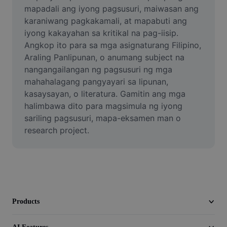
Video
mapadali ang iyong pagsusuri, maiwasan ang 
karaniwang pagkakamali, at mapabuti ang 
Remove video BG
iyong kakayahan sa kritikal na pag-iisip. 
Angkop ito para sa mga asignaturang Filipino, 
Enhance quality
Araling Panlipunan, o anumang subject na 
nangangailangan ng pagsusuri ng mga 
Video Editor
mahahalagang pangyayari sa lipunan, 
Trim Video
kasaysayan, o literatura. Gamitin ang mga 
halimbawa dito para magsimula ng iyong 
Add Subtitles To Video
sariling pagsusuri, mapa-eksamen man o 
research project.
Video Converter
Products