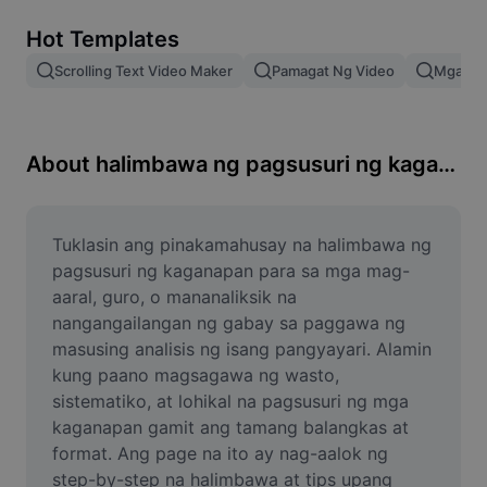
Remove image BG
Hot Templates
Image merge
Scrolling Text Video Maker
Pamagat Ng Video
Mga Epe
Image Enhancer
Resize Image
About halimbawa ng pagsusuri ng kaganapan
Online Photo Editor
Meme Generator
Tuklasin ang pinakamahusay na halimbawa ng 
pagsusuri ng kaganapan para sa mga mag-
AI Text Remover
aaral, guro, o mananaliksik na 
nangangailangan ng gabay sa paggawa ng 
AI People Remover
masusing analisis ng isang pangyayari. Alamin 
kung paano magsagawa ng wasto, 
AI Inpainting
sistematiko, at lohikal na pagsusuri ng mga 
Face Cutout
kaganapan gamit ang tamang balangkas at 
format. Ang page na ito ay nag-aalok ng 
step-by-step na halimbawa at tips upang 