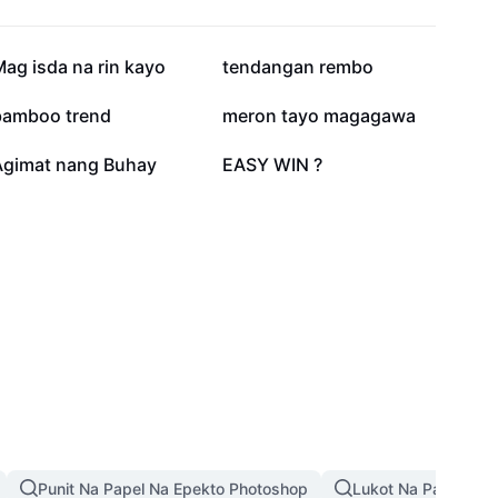
12.7K
8.3K
ag isda na rin kayo
tendangan rembo
3.3K
2.3K
bamboo trend
meron tayo magagawa
419
404
Agimat nang Buhay
EASY WIN ?
Punit Na Papel Na Epekto Photoshop
Lukot Na Papel Na 