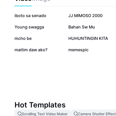
visual styles at gamitin ito para sa character design,
art. I-optimize ang iyong workflow at i-express ang i
ang Artbreeder—ang paboritong tool ng modernong c
90.1K
49.6K
iboto sa senado
JJ MIMOSO 2000
6.7K
6.6K
Young swagga
Bahan Sw Mu
1.9K
1.9K
mcho be
HUHUNTINGIN KITA
341
208
maitim daw ako?
memespic
Hot Templates
Scrolling Text Video Maker
Camera Shutter Effect