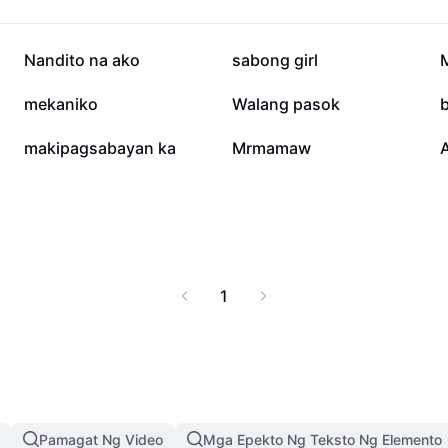
 landscapes, o concept
yong creativity gamit
reators.
29.1K
13.3K
Nandito na ako
sabong girl
M
5.4K
4.9K
mekaniko
Walang pasok
1K
838
makipagsabayan ka
Mrmamaw
1
Pamagat Ng Video
Mga Epekto Ng Teksto Ng Elemento