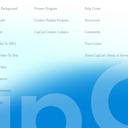
t Background
Pioneer Program
Help Center
aler
Creative Partner Program
Newsroom
er
CapCut Creative Campus
Community
deo To MP4
Trust Center
Video To Text
About CapCut's Terms of Servi
Video
mover
Remover
ng
t