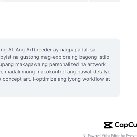
ng AI. Ang Artbreeder ay nagpapadali sa 
byist na gustong mag-explore ng bagong istilo 
e upang makagawa ng personalized na artwork 
der, madali mong makokontrol ang bawat detalye 
 o concept art. I-optimize ang iyong workflow at 
AI-Powered Video Editor for Everyo