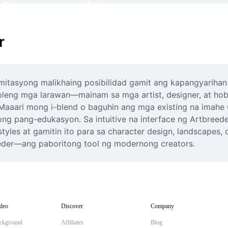
r
mitasyong malikhaing posibilidad gamit ang kapangyarihan 
pleng mga larawan—mainam sa mga artist, designer, at hob
. Maaari mong i-blend o baguhin ang mga existing na imah
tong pang-edukasyon. Sa intuitive na interface ng Artbree
styles at gamitin ito para sa character design, landscapes,
eeder—ang paboritong tool ng modernong creators.
deo
Discover
Company
ckground
Affiliates
Blog