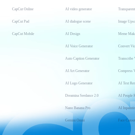
CapCut Online
AI video generator
Transparen
CapCut Pad
AI dialogue scene
Image Upsc
CapCut Mobile
AI Design
Meme Mak
AI Voice Generator
Convert Vi
Auto Caption Generator
Transcribe 
AI Art Generator
Compress 
AI Logo Generator
AI Text Re
Dreamina Seedance 2.0
AI People 
Nano Banana Pro
AI Inpainti
Gemini Omni
Face Cutou