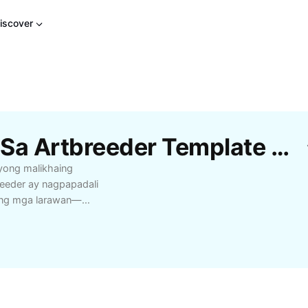
iscover
Libreng Mga Gumawa Sa Artbreeder Template Mula Sa CapCut
syong malikhaing
reeder ay nagpapadali
leng mga larawan—
ong mag-explore ng
raphics. Maaari mong i-
makagawa ng
al media, o proyektong
der, madali mong
kan ang iba't ibang