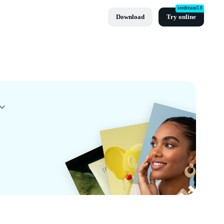
seedream5.0
Download
Try online