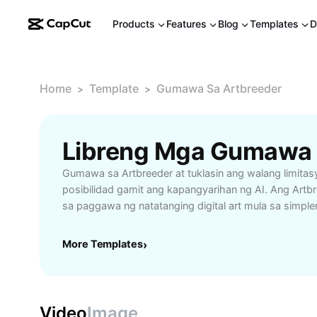
Products
Features
Blog
Templates
D
Home
Template
Gumawa Sa Artbreeder
>
>
Gumawa sa Artbreeder at tuklasin ang walang limita
posibilidad gamit ang kapangyarihan ng AI. Ang Artb
sa paggawa ng natatanging digital art mula sa simp
mainam sa mga artist, designer, at hobbyist na gust
bagong istilo o mabilis na mag-generate ng artistic g
More Templates
›
blend o baguhin ang mga existing na imahe upang 
personalized na artwork para sa iyong portfolio, soci
pang-edukasyon. Sa intuitive na interface ng Artbree
makokontrol ang bawat detalye ng iyong nilikha. Subu
Video
Image