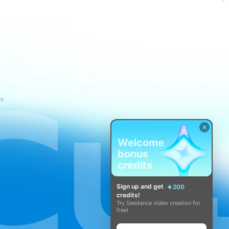
ce
Welcome
bonus
credits
Sign up and get
200
credits!
Try Seedance video creation for
free!