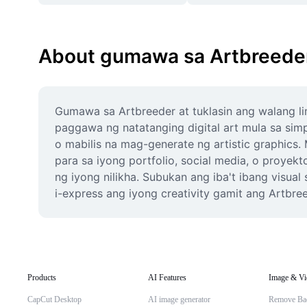
About gumawa sa Artbreede
Gumawa sa Artbreeder at tuklasin ang walang li
paggawa ng natatanging digital art mula sa sim
o mabilis na mag-generate ng artistic graphics
para sa iyong portfolio, social media, o proyek
ng iyong nilikha. Subukan ang iba't ibang visual 
i-express ang iyong creativity gamit ang Artbr
Products
AI Features
Image & Vi
CapCut Desktop
AI image generator
Remove Ba