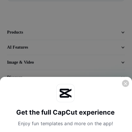
Video
Remove video BG
Enhance quality
Products
Video Editor
AI Features
Trim Video
Image & Video
Add Subtitles To Video
Discover
Video Converter
Company
Get the full CapCut experience
Enjoy fun templates and more on the app!