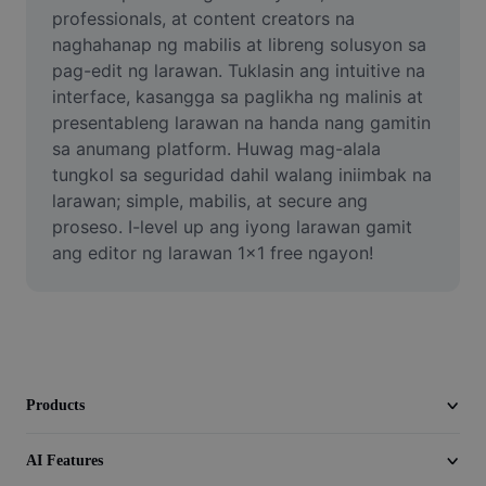
Video
professionals, at content creators na 
naghahanap ng mabilis at libreng solusyon sa 
Remove video BG
pag-edit ng larawan. Tuklasin ang intuitive na 
interface, kasangga sa paglikha ng malinis at 
Enhance quality
presentableng larawan na handa nang gamitin 
sa anumang platform. Huwag mag-alala 
Video Editor
tungkol sa seguridad dahil walang iniimbak na 
Trim Video
larawan; simple, mabilis, at secure ang 
proseso. I-level up ang iyong larawan gamit 
Add Subtitles To Video
ang editor ng larawan 1x1 free ngayon!
Video Converter
Products
AI Features