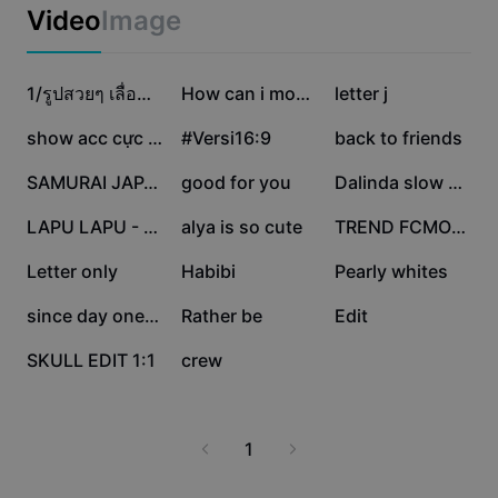
Business templates
larawan na handa nang gamitin sa anumang platform.
Video
Image
Marketing
Huwag mag-alala tungkol sa seguridad dahil walang
Trust Center
iniimbak na larawan; simple, mabilis, at secure ang
Text & Audio
Lifestyle & Vlogs
proseso. I-level up ang iyong larawan gamit ang editor
904.8K
405.9K
375K
Industry templates
Help Center
1/รูปสวยๆ เลื่อนช้าๆ
How can i move on
letter j
ng larawan 1x1 free ngayon!
Auto captions
Custom design
244.1K
223.2K
154.6K
show acc cực xịn
#Versi16:9
back to friends
Recap templates
Caption templates
More
Newsroom
153.7K
97.2K
40.9K
SAMURAI JAPAN TEXT
good for you
Dalinda slow 16:9
Speech recognition
About CapCut's Terms of Service
22.9K
17.9K
17K
LAPU LAPU - MONTAGEM
alya is so cute
TREND FCMOBILE
Text to speech
Resources
Dreamina Seedance 2.0 Launch
6.1K
4.4K
3.6K
Letter only
Habibi
Pearly whites
How-to guides
Custom voices
2.8K
1.9K
1K
since day one aesthe
Rather be
Edit
Market Trends
Enhance voice
169
11
SKULL EDIT 1:1
crew
Top Picks
Reduce noise
Template trends & tips
1
Image
More