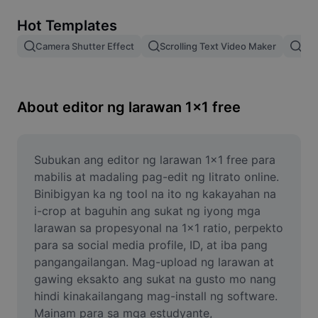
Remove image BG
Hot Templates
Image merge
Camera Shutter Effect
Scrolling Text Video Maker
Pam
Image Enhancer
Resize Image
About editor ng larawan 1x1 free
Online Photo Editor
Meme Generator
Subukan ang editor ng larawan 1x1 free para 
mabilis at madaling pag-edit ng litrato online. 
AI Text Remover
Binibigyan ka ng tool na ito ng kakayahan na 
i-crop at baguhin ang sukat ng iyong mga 
AI People Remover
larawan sa propesyonal na 1x1 ratio, perpekto 
para sa social media profile, ID, at iba pang 
AI Inpainting
pangangailangan. Mag-upload ng larawan at 
Face Cutout
gawing eksakto ang sukat na gusto mo nang 
hindi kinakailangang mag-install ng software. 
Mainam para sa mga estudyante, 