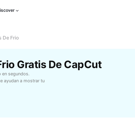
iscover
 De Frio
Frio Gratis De CapCut
o en segundos.
 te ayudan a mostrar tu