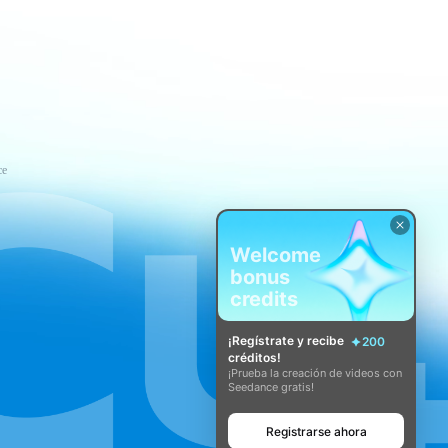
ce
Welcome
bonus
credits
¡Regístrate y recibe
200
créditos!
¡Prueba la creación de videos con
Seedance gratis!
Registrarse ahora