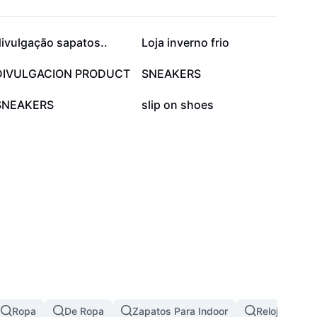
7,3 mil
4,8 mil
ivulgação sapatos..
Loja inverno frio
703
300
DIVULGACION PRODUCT
SNEAKERS
60
37
SNEAKERS
slip on shoes
Ropa
De Ropa
Zapatos Para Indoor
Reloj
Go