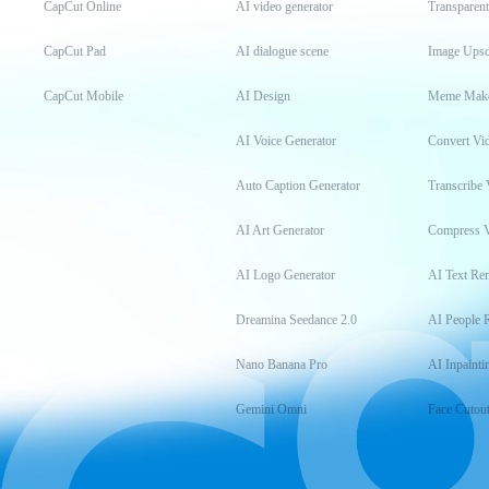
CapCut Online
AI video generator
Transparen
CapCut Pad
AI dialogue scene
Image Upsc
CapCut Mobile
AI Design
Meme Mak
AI Voice Generator
Convert Vi
Auto Caption Generator
Transcribe 
AI Art Generator
Compress 
AI Logo Generator
AI Text Re
Dreamina Seedance 2.0
AI People 
Nano Banana Pro
AI Inpainti
Gemini Omni
Face Cutou