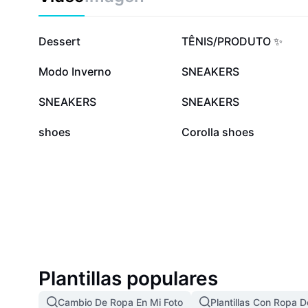
49,2 mil
44,6 mil
Dessert
TÊNIS/PRODUTO ✨
4,7 mil
2,8 mil
Modo Inverno
SNEAKERS
152
99
SNEAKERS
SNEAKERS
34
8
shoes
Corolla shoes
Plantillas populares
Cambio De Ropa En Mi Foto
Plantillas Con Ropa D