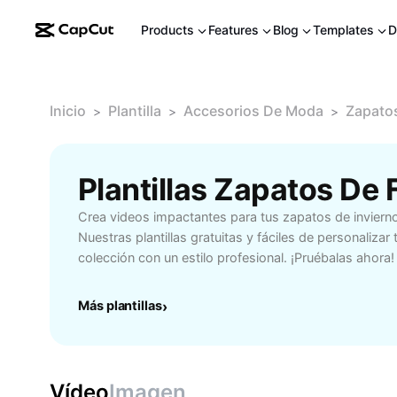
Products
Features
Blog
Templates
D
Inicio
Plantilla
Accesorios De Moda
Zapatos
>
>
>
Plantillas Zapatos De 
Crea videos impactantes para tus zapatos de inviern
Nuestras plantillas gratuitas y fáciles de personalizar
colección con un estilo profesional. ¡Pruébalas ahora!
Más plantillas
›
Vídeo
Imagen