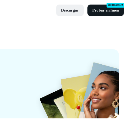
seedream5.0
Descargar
Probar en línea