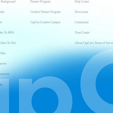
t Background
Pioneer Program
Help Center
aler
Creative Partner Program
Newsroom
er
CapCut Creative Campus
Community
deo To MP4
Trust Center
Video To Text
About CapCut's Terms of Servi
Video
mover
Remover
ng
t