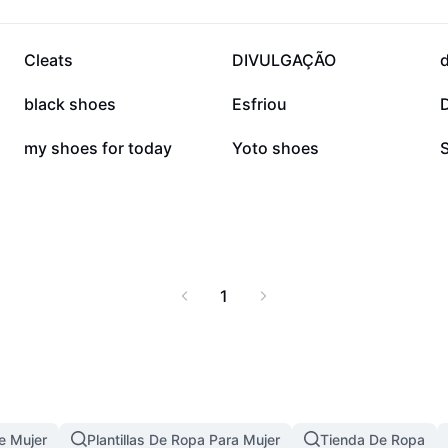
23 mil
16,9 mil
Cleats
DIVULGAÇÃO
d
1,8 mil
1 mil
black shoes
Esfriou
91
85
my shoes for today
Yoto shoes
1
e Mujer
Plantillas De Ropa Para Mujer
Tienda De Ropa