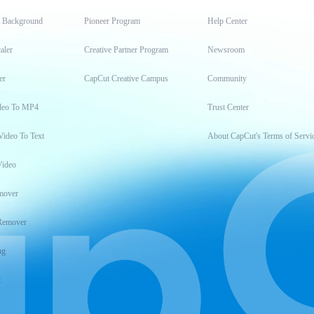
t Background
Pioneer Program
Help Center
aler
Creative Partner Program
Newsroom
er
CapCut Creative Campus
Community
deo To MP4
Trust Center
Video To Text
About CapCut's Terms of Servi
Video
mover
Remover
ng
t