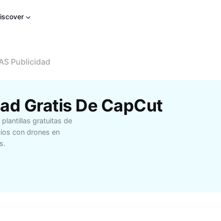
iscover
AS Publicidad
idad Gratis De CapCut
lantillas gratuitas de
cios con drones en
s.