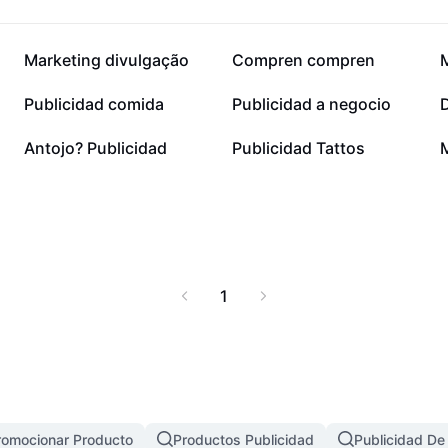
152,3 mil
78,2 mil
Marketing divulgação
Compren compren
23,7 mil
23,6 mil
Publicidad comida
Publicidad a negocio
4,8 mil
1,2 mil
Antojo? Publicidad
Publicidad Tattos
1
romocionar Producto
Productos Publicidad
Publicidad D