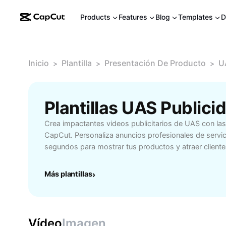
Products
Features
Blog
Templates
D
Inicio
Plantilla
Presentación De Producto
U
>
>
>
Plantillas UAS Public
Crea impactantes videos publicitarios de UAS con las p
CapCut. Personaliza anuncios profesionales de servi
segundos para mostrar tus productos y atraer cliente
Más plantillas
›
Vídeo
Imagen