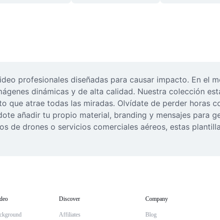
video profesionales diseñadas para causar impacto. En el m
mágenes dinámicas y de alta calidad. Nuestra colección está
o que atrae todas las miradas. Olvídate de perder horas c
ndote añadir tu propio material, branding y mensajes para g
de drones o servicios comerciales aéreos, estas plantillas
deo
Discover
Company
ckground
Affiliates
Blog