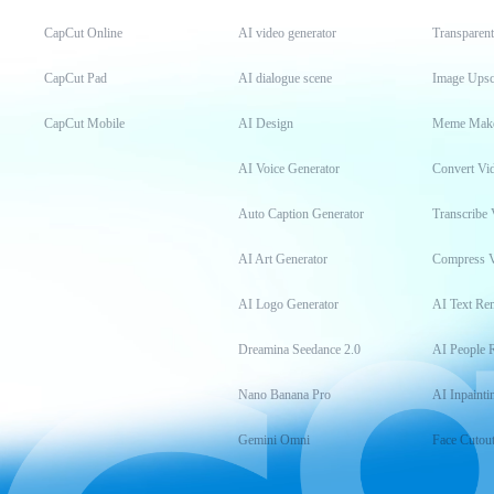
CapCut Online
AI video generator
Transparen
CapCut Pad
AI dialogue scene
Image Upsc
CapCut Mobile
AI Design
Meme Mak
AI Voice Generator
Convert Vi
Auto Caption Generator
Transcribe 
AI Art Generator
Compress 
AI Logo Generator
AI Text Re
Dreamina Seedance 2.0
AI People 
Nano Banana Pro
AI Inpainti
Gemini Omni
Face Cutou