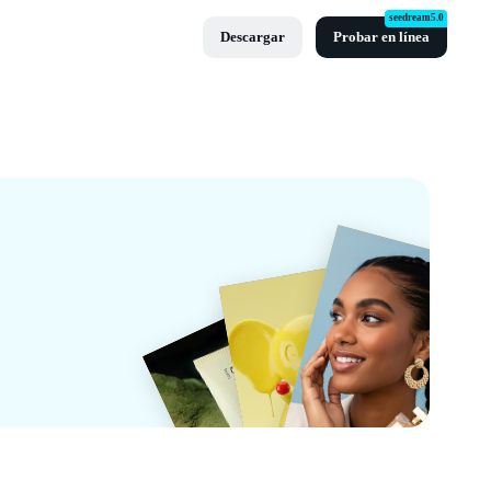
seedream5.0
Descargar
Probar en línea