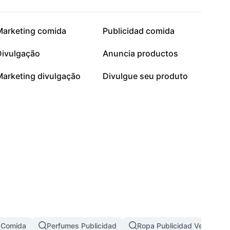
77,1 mil
75,6 mil
Marketing comida
Publicidad comida
17,2 mil
12 mil
Divulgação
Anuncia productos
936
117
Marketing divulgação
Divulgue seu produto
e Comida
Perfumes Publicidad
Ropa Publicidad Venta