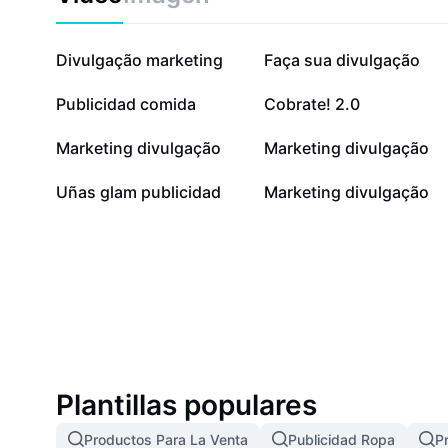
432,4 mil
193,5 mil
Divulgação marketing
Faça sua divulgação
49,2 mil
24,9 mil
Publicidad comida
Cobrate! 2.0
11,3 mil
6,1 mil
Marketing divulgação
Marketing divulgação
51
8
Uñas glam publicidad
Marketing divulgação
Plantillas populares
Productos Para La Venta
Publicidad Ropa
P