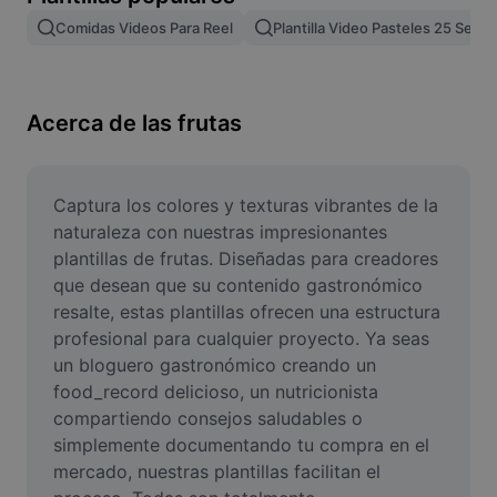
Remove image BG
Comidas Videos Para Reel
Plantilla Video Pasteles 25 Segu
Image merge
Image Enhancer
Acerca de las frutas
Resize Image
Online Photo Editor
Captura los colores y texturas vibrantes de la 
naturaleza con nuestras impresionantes 
Meme Generator
plantillas de frutas. Diseñadas para creadores 
que desean que su contenido gastronómico 
AI Text Remover
resalte, estas plantillas ofrecen una estructura 
profesional para cualquier proyecto. Ya seas 
AI People Remover
un bloguero gastronómico creando un 
AI Inpainting
food_record delicioso, un nutricionista 
compartiendo consejos saludables o 
Face Cutout
simplemente documentando tu compra en el 
mercado, nuestras plantillas facilitan el 