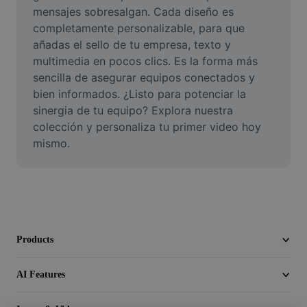
Video
mensajes sobresalgan. Cada diseño es 
completamente personalizable, para que 
Remove video BG
añadas el sello de tu empresa, texto y 
multimedia en pocos clics. Es la forma más 
Enhance quality
sencilla de asegurar equipos conectados y 
bien informados. ¿Listo para potenciar la 
Video Editor
sinergia de tu equipo? Explora nuestra 
Trim Video
colección y personaliza tu primer video hoy 
mismo.
Add Subtitles To Video
Video Converter
Products
AI Features