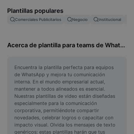
Remove image BG
Plantillas populares
Image merge
Comerciales Publicitarios
Negocio
Institucional
E
Image Enhancer
Resize Image
Acerca de plantilla para teams de WhatsApp
Online Photo Editor
Meme Generator
Encuentra la plantilla perfecta para equipos 
de WhatsApp y mejora tu comunicación 
AI Text Remover
interna. En el mundo empresarial actual, 
mantener a todos alineados es esencial. 
AI People Remover
Nuestras plantillas de video están diseñadas 
especialmente para la comunicación 
AI Inpainting
corporativa, permitiéndote compartir 
Face Cutout
novedades, celebrar logros o capacitar con 
impacto visual. Olvida los mensajes de texto 
genéricos: estas plantillas harán que tus 