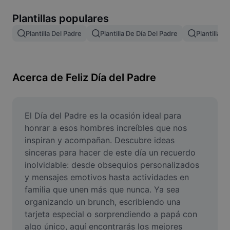
Remove image BG
Plantillas populares
Image merge
Plantilla Del Padre
Plantilla De Día Del Padre
Plantilla P
Image Enhancer
Resize Image
Acerca de Feliz Día del Padre
Online Photo Editor
Meme Generator
El Día del Padre es la ocasión ideal para 
honrar a esos hombres increíbles que nos 
AI Text Remover
inspiran y acompañan. Descubre ideas 
sinceras para hacer de este día un recuerdo 
AI People Remover
inolvidable: desde obsequios personalizados 
y mensajes emotivos hasta actividades en 
AI Inpainting
familia que unen más que nunca. Ya sea 
Face Cutout
organizando un brunch, escribiendo una 
tarjeta especial o sorprendiendo a papá con 
algo único, aquí encontrarás los mejores 