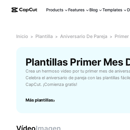
Products
Features
Blog
Templates
D
Inicio
Plantilla
Aniversario De Pareja
Primer
>
>
>
Plantillas Primer Mes
Crea un hermoso video por tu primer mes de anivers
Celebra el aniversario de pareja con las plantillas fáci
CapCut. ¡Comienza gratis!
Más plantillas
›
Vídeo
Imagen