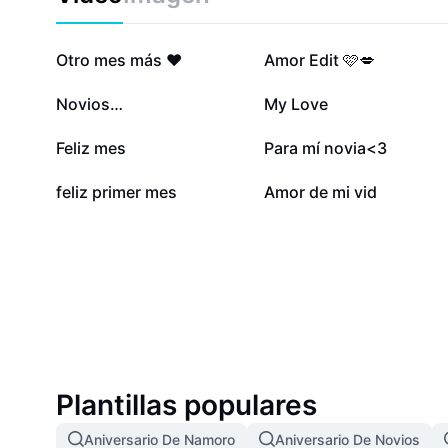
268,9 mil
223,2 mil
Otro mes más ❤️
Amor Edit 🩷💋
53,6 mil
44 mil
Novios…
My Love
15,7 mil
11 mil
Feliz mes
Para mí novia<3
753
90
feliz primer mes
Amor de mi vid
Plantillas populares
Aniversario De Namoro
Aniversario De Novios