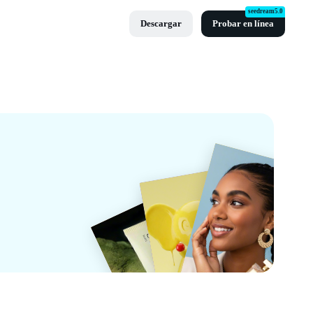
seedream5.0
Descargar
Probar en línea