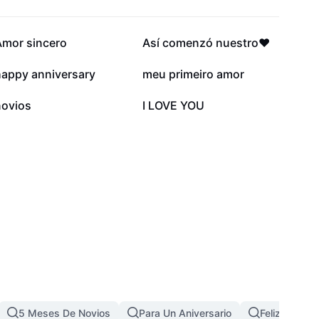
88 mil
57,1 mil
Amor sincero
Así comenzó nuestro♥️
24,7 mil
23,9 mil
happy anniversary
meu primeiro amor
2,9 mil
957
novios
I LOVE YOU
5 Meses De Novios
Para Un Aniversario
Feliz Anive