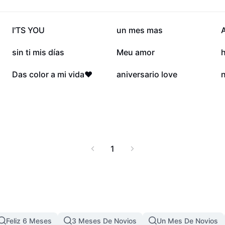
210,7 mil
179,7 mil
I'TS YOU
un mes mas
44 mil
32 mil
sin ti mis días
Meu amor
6,8 mil
5,9 mil
Das color a mi vida♥️
aniversario love
1
Feliz 6 Meses
3 Meses De Novios
Un Mes De Novios