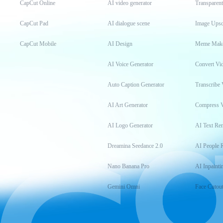
CapCut Online
AI video generator
Transparen
CapCut Pad
AI dialogue scene
Image Upsc
CapCut Mobile
AI Design
Meme Mak
AI Voice Generator
Convert Vi
Auto Caption Generator
Transcribe 
AI Art Generator
Compress 
AI Logo Generator
AI Text Re
Dreamina Seedance 2.0
AI People 
Nano Banana Pro
AI Inpainti
Gemini Omni
Face Cutou