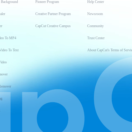
t Background
Pioneer Program
Help Center
aler
Creative Partner Program
Newsroom
er
CapCut Creative Campus
Community
deo To MP4
Trust Center
Video To Text
About CapCut's Terms of Servi
Video
mover
Remover
ng
t