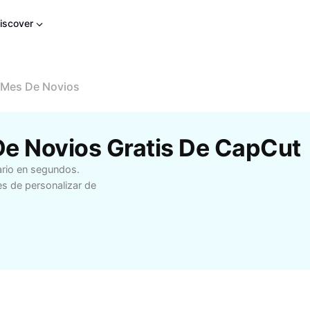
iscover
 Mes De Novios
 De Novios Gratis De CapCut
ario en segundos.
les de personalizar de